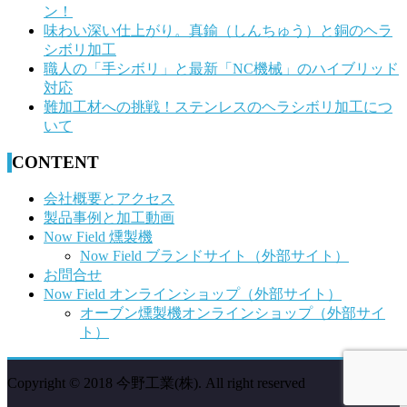
ン！
味わい深い仕上がり。真鍮（しんちゅう）と銅のヘラ
シボリ加工
職人の「手シボリ」と最新「NC機械」のハイブリッド
対応
難加工材への挑戦！ステンレスのヘラシボリ加工につ
いて
CONTENT
会社概要とアクセス
製品事例と加工動画
Now Field 燻製機
Now Field ブランドサイト（外部サイト）
お問合せ
Now Field オンラインショップ（外部サイト）
オーブン燻製機オンラインショップ（外部サイ
ト）
Copyright © 2018 今野工業(株). All right reserved