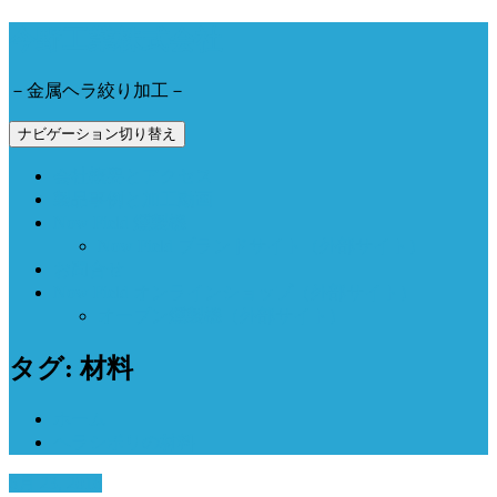
今野工業株式会社
－金属ヘラ絞り加工－
ナビゲーション切り替え
会社概要とアクセス
製品事例と加工動画
Now Field 燻製機
Now Field ブランドサイト（外部サイト）
お問合せ
Now Field オンラインショップ（外部サイト）
オーブン燻製機（外部サイト）
タグ: 材料
ホーム
ヘラシボリの材料
6月 23, 2016