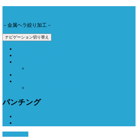
今野工業株式会社
－金属ヘラ絞り加工－
ナビゲーション切り替え
会社概要とアクセス
製品事例と加工動画
Now Field 燻製機
Now Field ブランドサイト（外部サイト）
お問合せ
Now Field オンラインショップ（外部サイト）
オーブン燻製機（外部サイト）
パンチング
ホーム
パンチング
6月 23, 2016