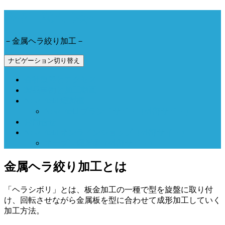
今野工業株式会社
－金属ヘラ絞り加工－
ナビゲーション切り替え
会社概要とアクセス
製品事例と加工動画
Now Field 燻製機
Now Field ブランドサイト（外部サイト）
お問合せ
Now Field オンラインショップ（外部サイト）
オーブン燻製機（外部サイト）
金属ヘラ絞り加工とは
「ヘラシボリ」とは、板金加工の一種で型を旋盤に取り付
け、回転させながら金属板を型に合わせて成形加工していく
加工方法。