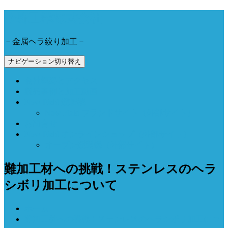
今野工業株式会社
－金属ヘラ絞り加工－
ナビゲーション切り替え
会社概要とアクセス
製品事例と加工動画
Now Field 燻製機
Now Field ブランドサイト（外部サイト）
お問合せ
Now Field オンラインショップ（外部サイト）
オーブン燻製機（外部サイト）
難加工材への挑戦！ステンレスのヘラ
シボリ加工について
ホーム
難加工材への挑戦！ステンレスのヘラシボリ加工につ