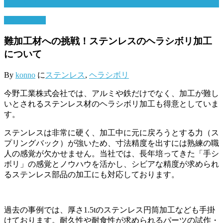
いて
6月 29, 2026
難加工材への挑戦！ステンレスのヘラシボリ加工
について
By
konno
に
ステンレス
,
ヘラシボリ
今野工業株式会社では、アルミや鉄だけでなく、加工が難し
いとされるステンレス材のヘラシボリ加工も得意としていま
す。
ステンレスは非常に硬く、加工中に元に戻ろうとする力（ス
プリングバック）が強いため、寸法精度を出すには熟練の職
人の感覚が欠かせません。当社では、長年培ってきた「手シ
ボリ」の感覚とノウハウを活かし、シビアな精度が求められ
るステンレス部品の加工にも対応しております。
過去の事例では、厚さ1.5tのステンレス円筒加工なども手掛
けております。耐久性や耐食性が求められるパーツの試作・