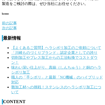
製造をご検討の際は、ぜひ当社にお任せください。
konno
前の記事
前
次の記事
後
最新情報
の
記
【よくあるご質問】ヘラシボリ加工のご依頼について
「川崎ものづくりブランド」認定企業としての誇り
事
切削加工やプレス加工からの工法転換でコストダウ
へ
ン！
味わい深い仕上がり。真鍮（しんちゅう）と銅のヘラ
の
シボリ加工
リ
職人の「手シボリ」と最新「NC機械」のハイブリッド
対応
ン
難加工材への挑戦！ステンレスのヘラシボリ加工につ
ク
いて
CONTENT