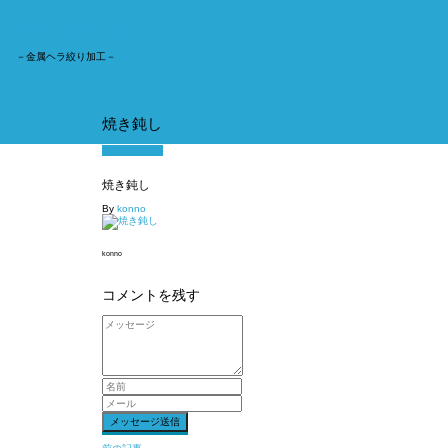
今野工業株式会社
－金属ヘラ絞り加工－
焼き鈍し
6月 24, 2016
焼き鈍し
By
konno
konno
コメントを残す