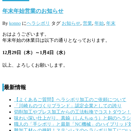
年末年始営業のお知らせ
By
konno
に
ヘラシボリ
タグ
お知らせ
,
営業
,
年始
,
年末
おはようございます。
年末年始の休業日は以下の通りとなっております。
12月29日（木）～1月4日（水）
以上、よろしくお願いします。
最新情報
【よくあるご質問】ヘラシボリ加工のご依頼について
「川崎ものづくりブランド」認定企業としての誇り
切削加工やプレス加工からの工法転換でコストダウン！
味わい深い仕上がり。真鍮（しんちゅう）と銅のヘラシ
職人の「手シボリ」と最新「NC機械」のハイブリッド
難加工材への挑戦！ステンレスのヘラシボリ加工につい