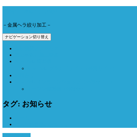
今野工業株式会社
－金属ヘラ絞り加工－
ナビゲーション切り替え
会社概要とアクセス
製品事例と加工動画
Now Field 燻製機
Now Field ブランドサイト（外部サイト）
お問合せ
Now Field オンラインショップ（外部サイト）
オーブン燻製機（外部サイト）
タグ: お知らせ
ホーム
年末年始営業のお知らせ
12月 20, 2016