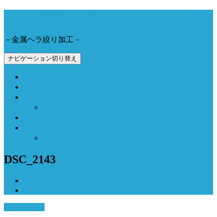
今野工業株式会社
－金属ヘラ絞り加工－
ナビゲーション切り替え
会社概要とアクセス
製品事例と加工動画
Now Field 燻製機
Now Field ブランドサイト（外部サイト）
お問合せ
Now Field オンラインショップ（外部サイト）
オーブン燻製機（外部サイト）
DSC_2143
ホーム
DSC_2143
6月 21, 2016