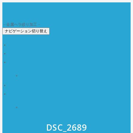
今野工業株式会社
－金属ヘラ絞り加工－
ナビゲーション切り替え
会社概要とアクセス
製品事例と加工動画
Now Field 燻製機
Now Field ブランドサイト（外部サイト）
お問合せ
Now Field オンラインショップ（外部サイト）
オーブン燻製機（外部サイト）
DSC_2689