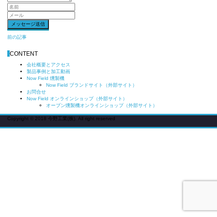
前
前の記事
後
CONTENT
の
記
会社概要とアクセス
製品事例と加工動画
事
Now Field 燻製機
へ
Now Field ブランドサイト（外部サイト）
の
お問合せ
Now Field オンラインショップ（外部サイト）
リ
オーブン燻製機オンラインショップ（外部サイト）
ン
Copyright © 2018 今野工業(株). All right reserved
ク