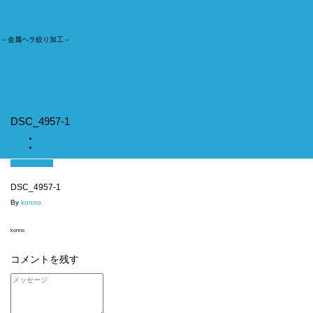
今野工業株式会社
－金属ヘラ絞り加工－
ナ
ビ
ゲ
ー
シ
ョ
DSC_4957-1
ン
切
ホーム
り
DSC_4957-1
替
9月 15, 2018
え
DSC_4957-1
By
konno
konno
コメントを残す