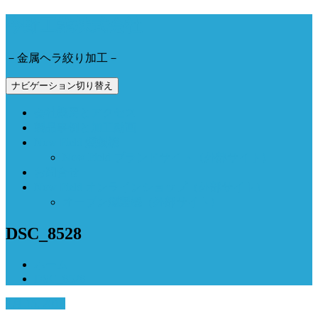
今野工業株式会社
－金属ヘラ絞り加工－
ナビゲーション切り替え
会社概要とアクセス
製品事例と加工動画
Now Field 燻製機
Now Field ブランドサイト（外部サイト）
お問合せ
Now Field オンラインショップ（外部サイト）
オーブン燻製機（外部サイト）
DSC_8528
ホーム
DSC_8528
9月 15, 2018