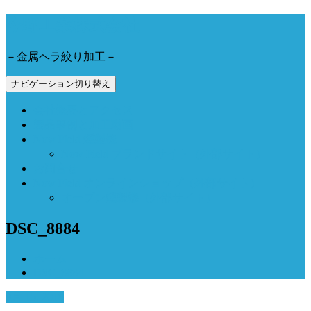
今野工業株式会社
－金属ヘラ絞り加工－
ナビゲーション切り替え
会社概要とアクセス
製品事例と加工動画
Now Field 燻製機
Now Field ブランドサイト（外部サイト）
お問合せ
Now Field オンラインショップ（外部サイト）
オーブン燻製機（外部サイト）
DSC_8884
ホーム
DSC_8884
9月 15, 2018