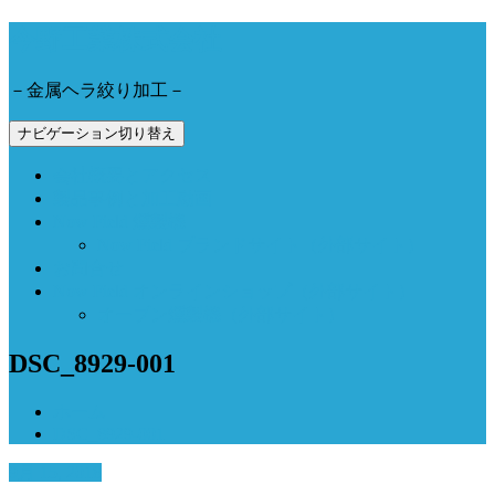
今野工業株式会社
－金属ヘラ絞り加工－
ナビゲーション切り替え
会社概要とアクセス
製品事例と加工動画
Now Field 燻製機
Now Field ブランドサイト（外部サイト）
お問合せ
Now Field オンラインショップ（外部サイト）
オーブン燻製機（外部サイト）
DSC_8929-001
ホーム
DSC_8929-001
9月 15, 2018