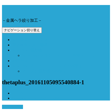
今野工業株式会社
－金属ヘラ絞り加工－
ナビゲーション切り替え
会社概要とアクセス
製品事例と加工動画
Now Field 燻製機
Now Field ブランドサイト（外部サイト）
お問合せ
Now Field オンラインショップ（外部サイト）
オーブン燻製機（外部サイト）
thetaplus_20161105095540884-1
ホーム
thetaplus_20161105095540884-1
9月 15, 2018