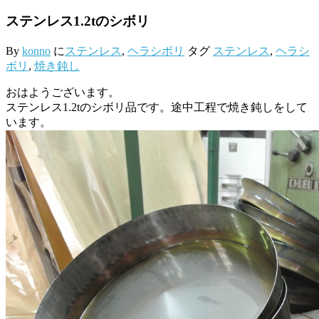
ステンレス1.2tのシボリ
By
konno
に
ステンレス
,
ヘラシボリ
タグ
ステンレス
,
ヘラシ
ボリ
,
焼き鈍し
おはようございます。
ステンレス1.2tのシボリ品です。途中工程で焼き鈍しをして
います。