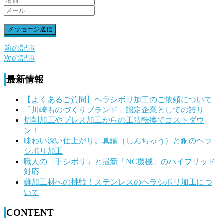
前の記事
前
次の記事
後
最新情報
の
記
【よくあるご質問】ヘラシボリ加工のご依頼について
「川崎ものづくりブランド」認定企業としての誇り
事
切削加工やプレス加工からの工法転換でコストダウ
へ
ン！
味わい深い仕上がり。真鍮（しんちゅう）と銅のヘラ
の
シボリ加工
リ
職人の「手シボリ」と最新「NC機械」のハイブリッド
対応
ン
難加工材への挑戦！ステンレスのヘラシボリ加工につ
ク
いて
CONTENT