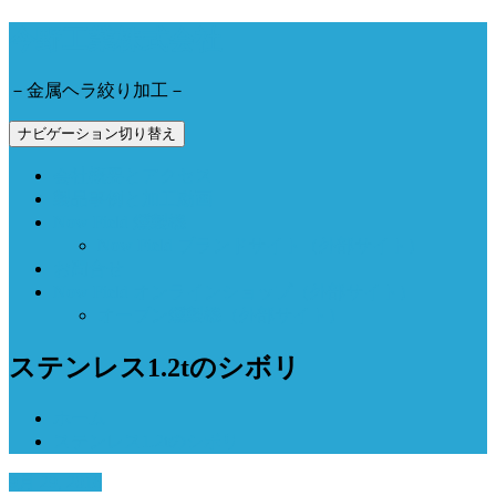
今野工業株式会社
－金属ヘラ絞り加工－
ナビゲーション切り替え
会社概要とアクセス
製品事例と加工動画
Now Field 燻製機
Now Field ブランドサイト（外部サイト）
お問合せ
Now Field オンラインショップ（外部サイト）
オーブン燻製機（外部サイト）
ステンレス1.2tのシボリ
ホーム
ステンレス1.2tのシボリ
9月 29, 2016