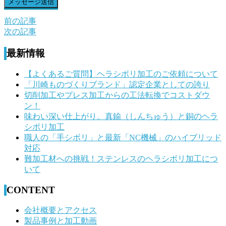
前の記事
前
次の記事
後
最新情報
の
記
【よくあるご質問】ヘラシボリ加工のご依頼について
「川崎ものづくりブランド」認定企業としての誇り
事
切削加工やプレス加工からの工法転換でコストダウ
へ
ン！
味わい深い仕上がり。真鍮（しんちゅう）と銅のヘラ
の
シボリ加工
リ
職人の「手シボリ」と最新「NC機械」のハイブリッド
対応
ン
難加工材への挑戦！ステンレスのヘラシボリ加工につ
ク
いて
CONTENT
会社概要とアクセス
製品事例と加工動画