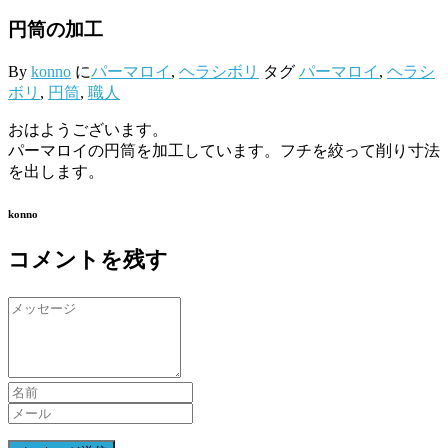
円筒の加工
By
konno
に
パーマロイ
,
ヘラシボリ
タグ
パーマロイ
,
ヘラシ
ボリ
,
円筒
,
職人
おはようございます。
パーマロイの円筒を加工しています。フチを絞って削り寸法
を出します。
konno
コメントを残す