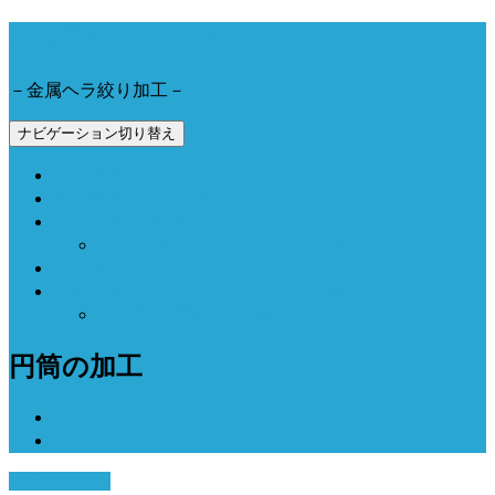
今野工業株式会社
－金属ヘラ絞り加工－
ナビゲーション切り替え
会社概要とアクセス
製品事例と加工動画
Now Field 燻製機
Now Field ブランドサイト（外部サイト）
お問合せ
Now Field オンラインショップ（外部サイト）
オーブン燻製機（外部サイト）
円筒の加工
ホーム
円筒の加工
12月 27, 2016