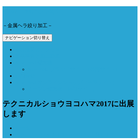
今野工業株式会社
－金属ヘラ絞り加工－
ナビゲーション切り替え
会社概要とアクセス
製品事例と加工動画
Now Field 燻製機
Now Field ブランドサイト（外部サイト）
お問合せ
Now Field オンラインショップ（外部サイト）
オーブン燻製機（外部サイト）
テクニカルショウヨコハマ2017に出展
します
ホーム
テクニカルショウヨコハマ2017に出展します