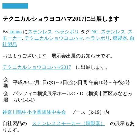
1月 30, 2017
テクニカルショウヨコハマ2017に出展します
By
konno
に
ステンレス
,
ヘラシボリ
タグ
NC
,
ステンレス
,
ス
モーカー
,
テクニカルショウヨコハマ
,
ヘラシボリ
,
燻製器
,
自
社製品
おはようございます。展示会出展のお知らせです。
テクニカルショウヨコハマ2017
に出展します。
会
平成29年2月1日(水)～3日(金)3日間 午前10時～午後5時
期
会
パシフィコ横浜展示ホールC・D（横浜市西区みなとみ
場
らい1-1-1)
神奈川県中小企業団体中央会
ブース（k-19）内
自社製品の
ステンレススモーカー（燻製器）
の展示もあ
ります。