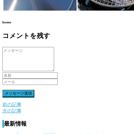
konno
コメントを残す
前の記事
前
次の記事
後
最新情報
の