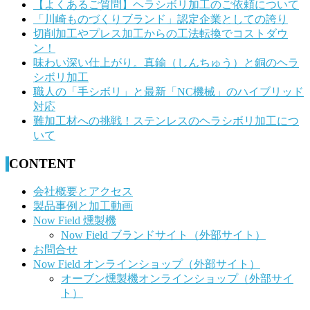
記
【よくあるご質問】ヘラシボリ加工のご依頼について
「川崎ものづくりブランド」認定企業としての誇り
事
切削加工やプレス加工からの工法転換でコストダウ
へ
ン！
味わい深い仕上がり。真鍮（しんちゅう）と銅のヘラ
の
シボリ加工
リ
職人の「手シボリ」と最新「NC機械」のハイブリッド
対応
ン
難加工材への挑戦！ステンレスのヘラシボリ加工につ
ク
いて
CONTENT
会社概要とアクセス
製品事例と加工動画
Now Field 燻製機
Now Field ブランドサイト（外部サイト）
お問合せ
Now Field オンラインショップ（外部サイト）
オーブン燻製機オンラインショップ（外部サイ
ト）