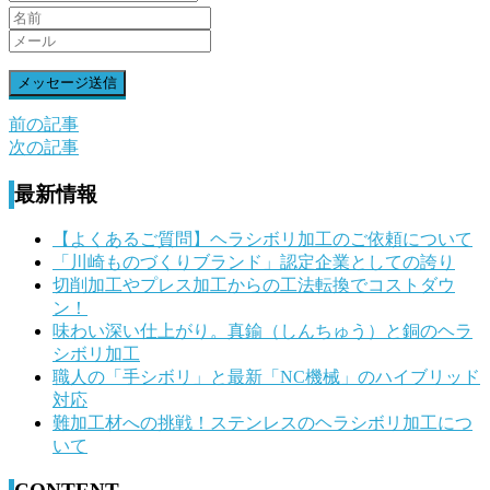
前の記事
前
次の記事
後
最新情報
の
記
【よくあるご質問】ヘラシボリ加工のご依頼について
「川崎ものづくりブランド」認定企業としての誇り
事
切削加工やプレス加工からの工法転換でコストダウ
へ
ン！
味わい深い仕上がり。真鍮（しんちゅう）と銅のヘラ
の
シボリ加工
リ
職人の「手シボリ」と最新「NC機械」のハイブリッド
対応
ン
難加工材への挑戦！ステンレスのヘラシボリ加工につ
ク
いて