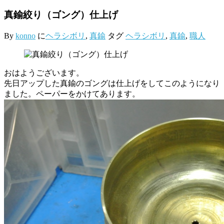
真鍮絞り（ゴング）仕上げ
By
konno
に
ヘラシボリ
,
真鍮
タグ
ヘラシボリ
,
真鍮
,
職人
おはようございます。
先日アップした真鍮のゴングは仕上げをしてこのようになり
ました。ペーパーをかけてあります。