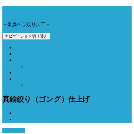
今野工業株式会社
－金属ヘラ絞り加工－
ナビゲーション切り替え
会社概要とアクセス
製品事例と加工動画
Now Field 燻製機
Now Field ブランドサイト（外部サイト）
お問合せ
Now Field オンラインショップ（外部サイト）
オーブン燻製機（外部サイト）
真鍮絞り（ゴング）仕上げ
ホーム
真鍮絞り（ゴング）仕上げ
3月 8, 2017