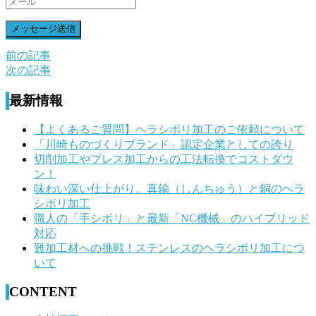
前の記事
前
次の記事
後
最新情報
の
記
【よくあるご質問】ヘラシボリ加工のご依頼について
「川崎ものづくりブランド」認定企業としての誇り
事
切削加工やプレス加工からの工法転換でコストダウ
へ
ン！
味わい深い仕上がり。真鍮（しんちゅう）と銅のヘラ
の
シボリ加工
リ
職人の「手シボリ」と最新「NC機械」のハイブリッド
対応
ン
難加工材への挑戦！ステンレスのヘラシボリ加工につ
ク
いて
CONTENT