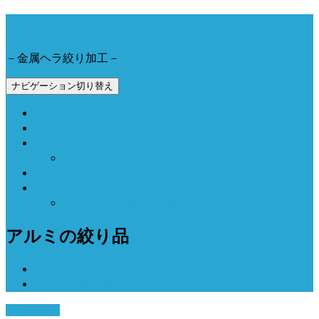
今野工業株式会社
－金属ヘラ絞り加工－
ナビゲーション切り替え
会社概要とアクセス
製品事例と加工動画
Now Field 燻製機
Now Field ブランドサイト（外部サイト）
お問合せ
Now Field オンラインショップ（外部サイト）
オーブン燻製機（外部サイト）
アルミの絞り品
ホーム
アルミの絞り品
4月 5, 2017