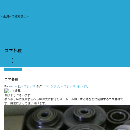
今野工業株式会社
－金属ヘラ絞り加工－
ナ
ビ
ゲ
ー
シ
ョ
コマ各種
ン
切
ホーム
り
コマ各種
替
え
4月 14, 2017
コマ各種
By
konno
に
ヘラシボリ
タグ
コマ
,
シボリ
,
ヘラシボリ
,
手シボリ
おはようございます。
手シボリ時に使用するヘラ棒の先に付けたり、カール加工する時などに使用するコマ各種で
す。用途によって使い分けます。