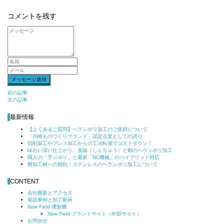
コメントを残す
前
前の記事
次の記事
後
の
最新情報
記
【よくあるご質問】ヘラシボリ加工のご依頼について
事
「川崎ものづくりブランド」認定企業としての誇り
へ
切削加工やプレス加工からの工法転換でコストダウン！
の
味わい深い仕上がり。真鍮（しんちゅう）と銅のヘラシボリ加工
職人の「手シボリ」と最新「NC機械」のハイブリッド対応
リ
難加工材への挑戦！ステンレスのヘラシボリ加工について
ン
ク
CONTENT
会社概要とアクセス
製品事例と加工動画
Now Field 燻製機
Now Field ブランドサイト（外部サイト）
お問合せ