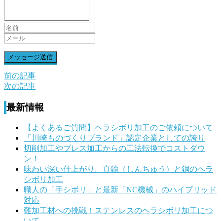
前の記事
前
次の記事
後
最新情報
の
記
【よくあるご質問】ヘラシボリ加工のご依頼について
「川崎ものづくりブランド」認定企業としての誇り
事
切削加工やプレス加工からの工法転換でコストダウ
へ
ン！
味わい深い仕上がり。真鍮（しんちゅう）と銅のヘラ
の
シボリ加工
リ
職人の「手シボリ」と最新「NC機械」のハイブリッド
対応
ン
難加工材への挑戦！ステンレスのヘラシボリ加工につ
ク
いて