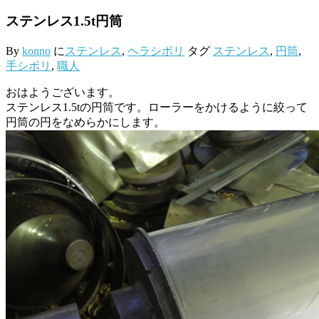
ステンレス1.5t円筒
By
konno
に
ステンレス
,
ヘラシボリ
タグ
ステンレス
,
円筒
,
手シボリ
,
職人
おはようございます。
ステンレス1.5tの円筒です。ローラーをかけるように絞って
円筒の円をなめらかにします。