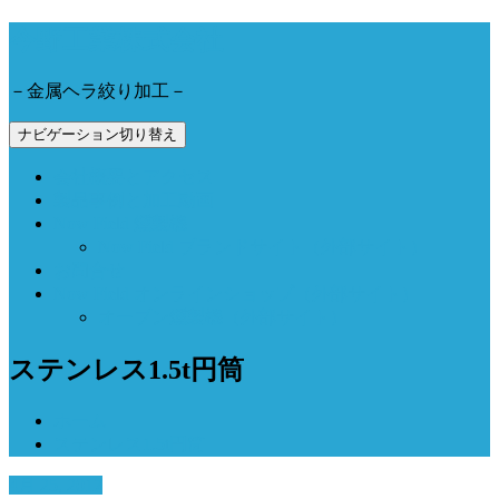
今野工業株式会社
－金属ヘラ絞り加工－
ナビゲーション切り替え
会社概要とアクセス
製品事例と加工動画
Now Field 燻製機
Now Field ブランドサイト（外部サイト）
お問合せ
Now Field オンラインショップ（外部サイト）
オーブン燻製機（外部サイト）
ステンレス1.5t円筒
ホーム
ステンレス1.5t円筒
4月 25, 2017