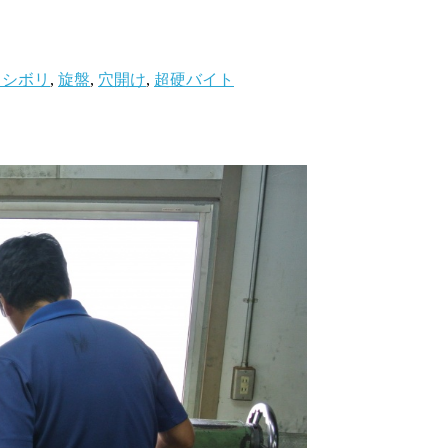
ラシボリ
,
旋盤
,
穴開け
,
超硬バイト
。