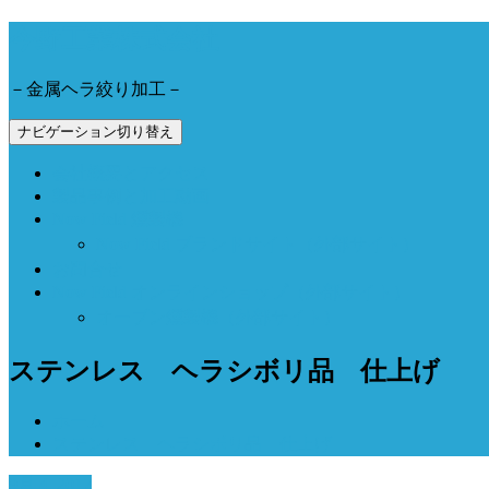
今野工業株式会社
－金属ヘラ絞り加工－
ナビゲーション切り替え
会社概要とアクセス
製品事例と加工動画
Now Field 燻製機
Now Field ブランドサイト（外部サイト）
お問合せ
Now Field オンラインショップ（外部サイト）
オーブン燻製機（外部サイト）
ステンレス ヘラシボリ品 仕上げ
ホーム
ステンレス ヘラシボリ品 仕上げ
9月 4, 2017