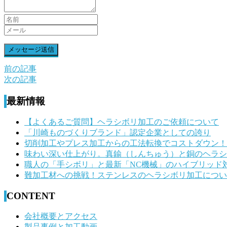
前の記事
前
次の記事
後
最新情報
の
記
【よくあるご質問】ヘラシボリ加工のご依頼について
「川崎ものづくりブランド」認定企業としての誇り
事
切削加工やプレス加工からの工法転換でコストダウン！
へ
味わい深い仕上がり。真鍮（しんちゅう）と銅のヘラシ
職人の「手シボリ」と最新「NC機械」のハイブリッド
の
難加工材への挑戦！ステンレスのヘラシボリ加工につい
リ
CONTENT
ン
ク
会社概要とアクセス
製品事例と加工動画