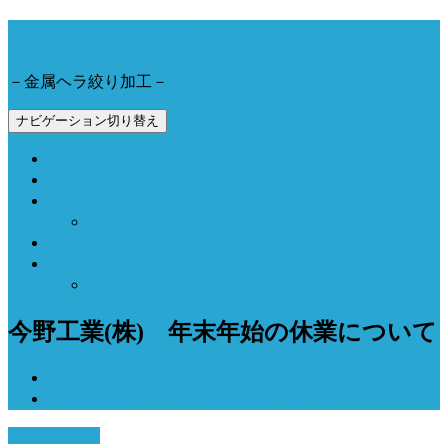
今野工業株式会社
－金属ヘラ絞り加工－
ナビゲーション切り替え
会社概要とアクセス
製品事例と加工動画
Now Field 燻製機
Now Field ブランドサイト（外部サイト）
お問合せ
Now Field オンラインショップ（外部サイト）
オーブン燻製機（外部サイト）
今野工業(株) 年末年始の休業について
ホーム
今野工業(株) 年末年始の休業について
12月 28, 2017