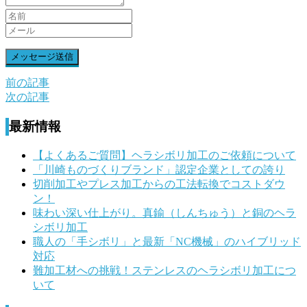
前の記事
前
次の記事
後
最新情報
の
記
【よくあるご質問】ヘラシボリ加工のご依頼について
「川崎ものづくりブランド」認定企業としての誇り
事
切削加工やプレス加工からの工法転換でコストダウ
へ
ン！
味わい深い仕上がり。真鍮（しんちゅう）と銅のヘラ
の
シボリ加工
リ
職人の「手シボリ」と最新「NC機械」のハイブリッド
対応
ン
難加工材への挑戦！ステンレスのヘラシボリ加工につ
ク
いて