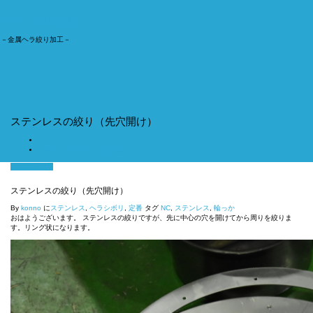
今野工業株式会社
－金属ヘラ絞り加工－
ナ
ビ
ゲ
ー
シ
ョ
ステンレスの絞り（先穴開け）
ン
切
ホーム
り
ステンレスの絞り（先穴開け）
替
え
7月 17, 2018
ステンレスの絞り（先穴開け）
By
konno
に
ステンレス
,
ヘラシボリ
,
定番
タグ
NC
,
ステンレス
,
輪っか
おはようございます。 ステンレスの絞りですが、先に中心の穴を開けてから周りを絞りま
す。リング状になります。