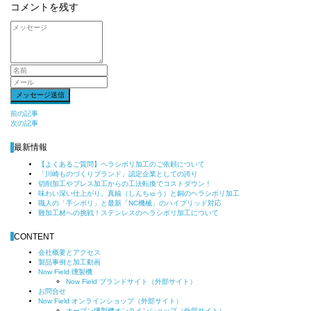
コメントを残す
前
前の記事
次の記事
後
の
最新情報
記
【よくあるご質問】ヘラシボリ加工のご依頼について
事
「川崎ものづくりブランド」認定企業としての誇り
へ
切削加工やプレス加工からの工法転換でコストダウン！
の
味わい深い仕上がり。真鍮（しんちゅう）と銅のヘラシボリ加工
職人の「手シボリ」と最新「NC機械」のハイブリッド対応
リ
難加工材への挑戦！ステンレスのヘラシボリ加工について
ン
ク
CONTENT
会社概要とアクセス
製品事例と加工動画
Now Field 燻製機
Now Field ブランドサイト（外部サイト）
お問合せ
Now Field オンラインショップ（外部サイト）
オーブン燻製機オンラインショップ（外部サイト）