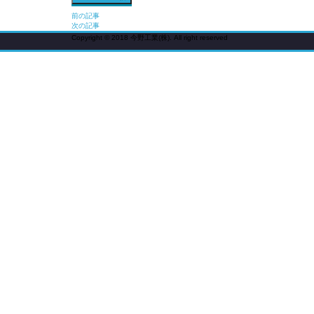
前
前の記事
次の記事
後
Copyright © 2018 今野工業(株). All right reserved
の
記
事
へ
の
リ
ン
ク