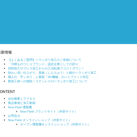
画
Now Field 燻製機
お問合せ
Now Field オンラインショップ（外部サイト）
最新情報
【よくあるご質問】ヘラシボリ加工のご依頼について
「川崎ものづくりブランド」認定企業としての誇り
切削加工やプレス加工からの工法転換でコストダウン！
味わい深い仕上がり。真鍮（しんちゅう）と銅のヘラシボリ加工
職人の「手シボリ」と最新「NC機械」のハイブリッド対応
難加工材への挑戦！ステンレスのヘラシボリ加工について
ONTENT
会社概要とアクセス
製品事例と加工動画
Now Field 燻製機
Now Field ブランドサイト（外部サイト）
お問合せ
Now Field オンラインショップ（外部サイト）
オーブン燻製機オンラインショップ（外部サイト）