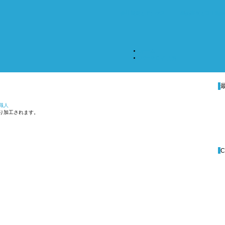
会社概要とアクセス
製品事例と加工動
ホーム
パーマロイ 円筒
職人
り加工されます。
C