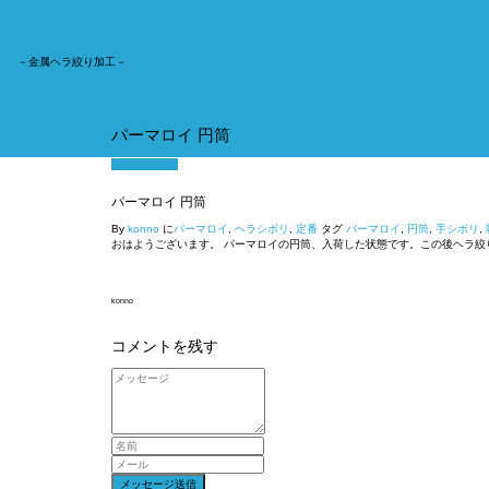
今野工業株式会社
－金属ヘラ絞り加工－
パーマロイ 円筒
7月 24, 2018
パーマロイ 円筒
By
konno
に
パーマロイ
,
ヘラシボリ
,
定番
タグ
パーマロイ
,
円筒
,
手シボリ
,
おはようございます。 パーマロイの円筒、入荷した状態です。この後ヘラ絞
konno
コメントを残す