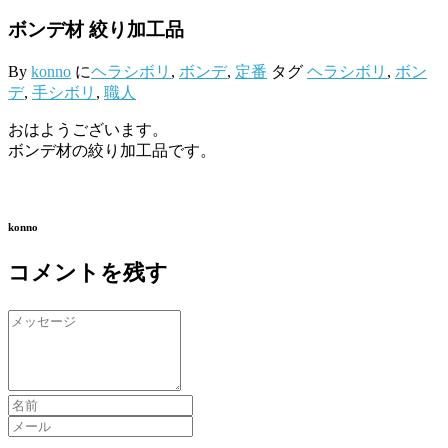
ボンデ材 絞り加工品
By
konno
に
ヘラシボリ
,
ボンデ
,
定番
タグ
ヘラシボリ
,
ボン
デ
,
手シボリ
,
職人
おはようございます。
ボンデ材の絞り加工品です。
konno
コメントを残す