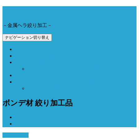
今野工業株式会社
－金属ヘラ絞り加工－
ナビゲーション切り替え
会社概要とアクセス
製品事例と加工動画
Now Field 燻製機
Now Field ブランドサイト（外部サイト）
お問合せ
Now Field オンラインショップ（外部サイト）
オーブン燻製機（外部サイト）
ボンデ材 絞り加工品
ホーム
ボンデ材 絞り加工品
12月 4, 2018