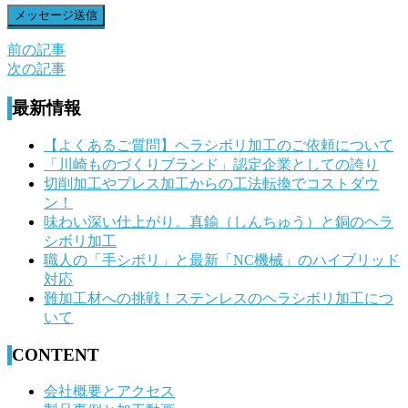
前の記事
前
次の記事
後
最新情報
の
記
【よくあるご質問】ヘラシボリ加工のご依頼について
「川崎ものづくりブランド」認定企業としての誇り
事
切削加工やプレス加工からの工法転換でコストダウ
へ
ン！
味わい深い仕上がり。真鍮（しんちゅう）と銅のヘラ
の
シボリ加工
リ
職人の「手シボリ」と最新「NC機械」のハイブリッド
対応
ン
難加工材への挑戦！ステンレスのヘラシボリ加工につ
ク
いて
CONTENT
会社概要とアクセス