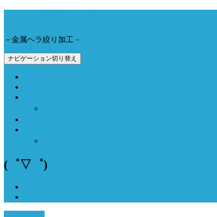
今野工業株式会社
－金属ヘラ絞り加工－
ナビゲーション切り替え
会社概要とアクセス
製品事例と加工動画
Now Field 燻製機
Now Field ブランドサイト（外部サイト）
お問合せ
Now Field オンラインショップ（外部サイト）
オーブン燻製機（外部サイト）
(゜▽゜)
ホーム
(゜▽゜)
6月 23, 2016