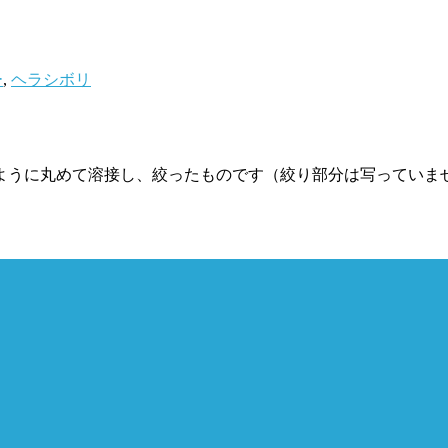
ー
,
ヘラシボリ
ように丸めて溶接し、絞ったものです（絞り部分は写っていま