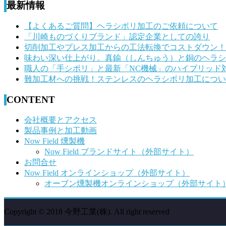
後
最新情報
の
【よくあるご質問】ヘラシボリ加工のご依頼について
記
「川崎ものづくりブランド」認定企業としての誇り
切削加工やプレス加工からの工法転換でコストダウン！
事
味わい深い仕上がり。真鍮（しんちゅう）と銅のヘラシ
へ
職人の「手シボリ」と最新「NC機械」のハイブリッド
難加工材への挑戦！ステンレスのヘラシボリ加工につい
の
リ
CONTENT
ン
会社概要とアクセス
ク
製品事例と加工動画
Now Field 燻製機
Now Field ブランドサイト（外部サイト）
お問合せ
Now Field オンラインショップ（外部サイト）
オーブン燻製機オンラインショップ（外部サイト
Copyright © 2018 今野工業(株). All right reserved