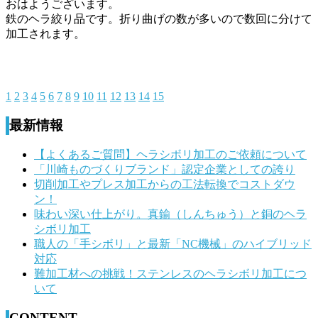
おはようございます。
鉄のヘラ絞り品です。折り曲げの数が多いので数回に分けて
加工されます。
1
2
3
4
5
6
7
8
9
10
11
12
13
14
15
最新情報
【よくあるご質問】ヘラシボリ加工のご依頼について
「川崎ものづくりブランド」認定企業としての誇り
切削加工やプレス加工からの工法転換でコストダウ
ン！
味わい深い仕上がり。真鍮（しんちゅう）と銅のヘラ
シボリ加工
職人の「手シボリ」と最新「NC機械」のハイブリッド
対応
難加工材への挑戦！ステンレスのヘラシボリ加工につ
いて
CONTENT