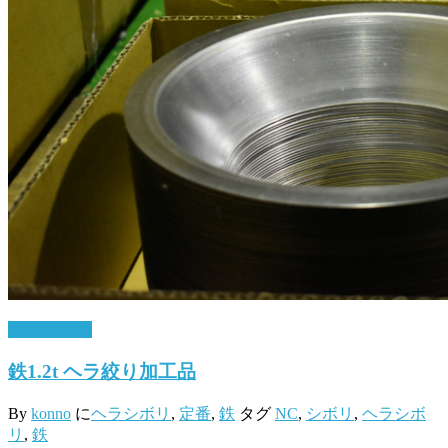
2月 21, 2019
鉄1.2t ヘラ絞り加工品
By
konno
に
ヘラシボリ
,
定番
,
鉄
タグ
NC
,
シボリ
,
ヘラシボ
リ
,
鉄