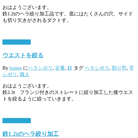
おはようございます。
鉄1.2tのヘラ絞り加工品です。底にはたくさんの穴、サイド
も切り欠きがされるダクトす。
11月 26, 2018
ウエストを絞る
By
konno
に
ヘラシボリ
,
定番
,
鉄
タグ
ヘラシボリ
,
割り型
,
手
シボリ
,
職人
おはようございます。
鉄2.3t フランジ付きのストレートに絞り加工した後ウエス
トを絞るように絞っていきます。
10月 29, 2018
鉄1.2tのヘラ絞り加工