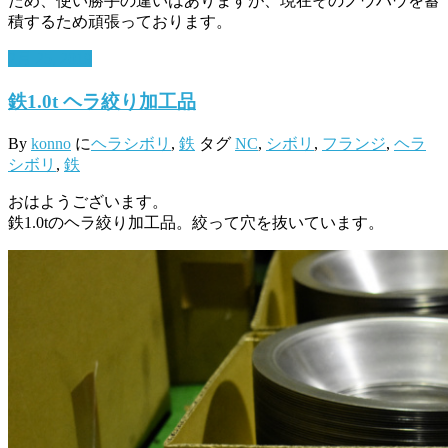
ため、使い勝手の違いはありますが、現在そのノウハウを蓄
積するため頑張っております。
2月 25, 2019
鉄1.0t ヘラ絞り加工品
By
konno
に
ヘラシボリ
,
鉄
タグ
NC
,
シボリ
,
フランジ
,
ヘラ
シボリ
,
鉄
おはようございます。
鉄1.0tのヘラ絞り加工品。絞って穴を抜いています。