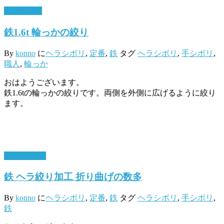
9月 4, 2018
鉄1.6t 輪っかの絞り
By
konno
に
ヘラシボリ
,
定番
,
鉄
タグ
ヘラシボリ
,
手シボリ
,
職人
,
輪っか
おはようございます。
鉄1.6tの輪っかの絞りです。両側を外側に広げるように絞り
ます。
8月 30, 2018
鉄 ヘラ絞り加工 折り曲げの数多
By
konno
に
ヘラシボリ
,
定番
,
鉄
タグ
ヘラシボリ
,
手シボリ
,
鉄