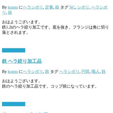
By
konno
に
ヘラシボリ
,
定番
,
鉄
タグ
NC
,
シボリ
,
ヘラシボ
リ
,
鉄
おはようございます。
鉄1.2tのヘラ絞り加工です。底を抜き、フランジは角に切り
落とされます。
10月 23, 2018
鉄 ヘラ絞り加工品
By
konno
に
ヘラシボリ
,
鉄
タグ
ヘラシボリ
,
円筒
,
職人
,
鉄
おはようございます。
鉄のヘラ絞り加工品です。コップ状になっています。
10月 22, 2018