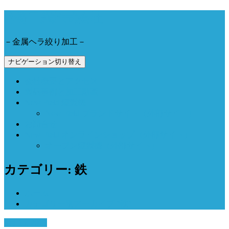
今野工業株式会社
－金属ヘラ絞り加工－
ナビゲーション切り替え
会社概要とアクセス
製品事例と加工動画
Now Field 燻製機
Now Field ブランドサイト（外部サイト）
お問合せ
Now Field オンラインショップ（外部サイト）
オーブン燻製機（外部サイト）
カテゴリー: 鉄
ホーム
カテゴリー別アーカイブ "鉄"
5月 15, 2019