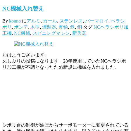
NC機械入れ替え
By
konno
に
アルミ
,
カール
,
ステンレス
,
パーマロイ
,
ヘラシ
ボリ
,
ボンデ
,
木型
,
燻製器
,
真鍮
,
鉄
,
銅
タグ
NCヘラシボリ加
工機
,
NC機械
,
スピニングマシン
,
新兵器
おはようございます。
久しぶりの投稿になります。28年使用していたNCヘラシボ
リ加工機が不調となったため新規に機械を入れました。
28年間頑張ってくれました
運ばれていきます
ドナドナ
掃除をして新兵器を待ちます
運ばれてきました
設置位置を調整します
設置が完了
新NC機械稼働
この機械をカラーリングした人はガンダム世代だと
思うんだ
シボリ台の制御が油圧からサーボモーターに変更されている