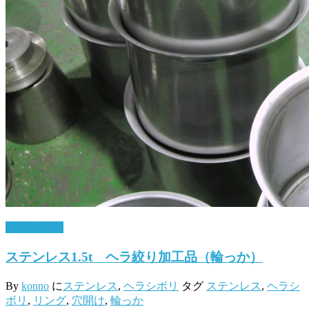
7月 25, 2017
ステンレス1.5t ヘラ絞り加工品（輪っか）
By
konno
に
ステンレス
,
ヘラシボリ
タグ
ステンレス
,
ヘラシ
ボリ
,
リング
,
穴開け
,
輪っか