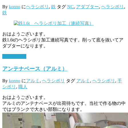
By
konno
に
ヘラシボリ
,
鉄
タグ
NC
,
アダプター
,
ヘラシボリ
,
鉄
おはようございます。
鉄1.6tのヘラシボリ加工連続写真です。削って底を抜いてア
ダプターになります。
7月 19, 2017
アンテナベース（アルミ）
By
konno
に
アルミ
,
ヘラシボリ
タグ
アルミ
,
ヘラシボリ
,
手
シボリ
,
職人
おはようございます。
アルミのアンテナベースが出荷待ちです。当社で作る物の中
ではブランクで大きい部類になります。