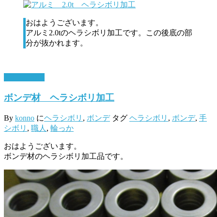
おはようございます。
アルミ2.0tのヘラシボリ加工です。この後底の部
分が抜かれます。
7月 27, 2017
ボンデ材 ヘラシボリ加工
By
konno
に
ヘラシボリ
,
ボンデ
タグ
ヘラシボリ
,
ボンデ
,
手
シボリ
,
職人
,
輪っか
おはようございます。
ボンデ材のヘラシボリ加工品です。