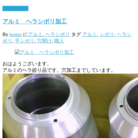
7月 18, 2017
アルミ ヘラシボリ加工
By
konno
に
アルミ
,
ヘラシボリ
タグ
アルミ
,
シボリ
,
ヘラシ
ボリ
,
手シボリ
,
穴開け
,
職人
おはようございます。
アルミのヘラ絞り品です。穴加工までしています。