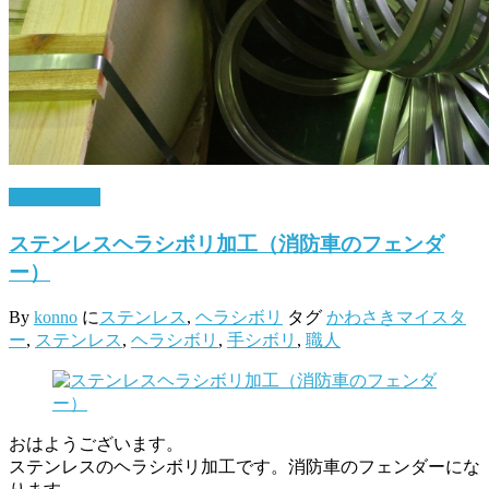
7月 24, 2017
ステンレスヘラシボリ加工（消防車のフェンダ
ー）
By
konno
に
ステンレス
,
ヘラシボリ
タグ
かわさきマイスタ
ー
,
ステンレス
,
ヘラシボリ
,
手シボリ
,
職人
おはようございます。
ステンレスのヘラシボリ加工です。消防車のフェンダーにな