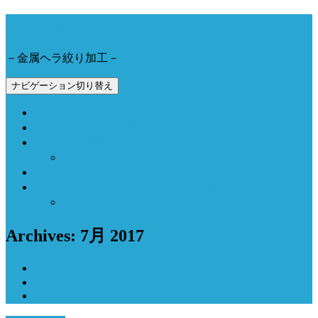
今野工業株式会社
－金属ヘラ絞り加工－
ナビゲーション切り替え
会社概要とアクセス
製品事例と加工動画
Now Field 燻製機
Now Field ブランドサイト（外部サイト）
お問合せ
Now Field オンラインショップ（外部サイト）
オーブン燻製機（外部サイト）
Archives: 7月 2017
ホーム
2017
7月