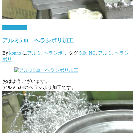
7月 21, 2017
アルミ5.0t ヘラシボリ加工
By
konno
に
アルミ
,
ヘラシボリ
タグ
5.0t
,
NC
,
アルミ
,
ヘラシ
ボリ
おはようございます。
アルミ5.0tのヘラシボリ加工です。