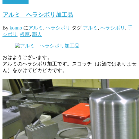
7月 31, 2017
アルミ ヘラシボリ加工品
By
konno
に
アルミ
,
ヘラシボリ
タグ
アルミ
,
ヘラシボリ
,
手
シボリ
,
板厚
,
職人
おはようございます。
アルミのヘラシボリ加工です。スコッチ（お酒ではありませ
ん）をかけてピカピカです。