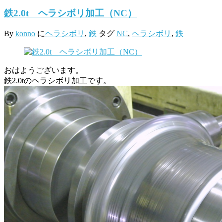
鉄2.0t ヘラシボリ加工（NC）
By
konno
に
ヘラシボリ
,
鉄
タグ
NC
,
ヘラシボリ
,
鉄
おはようございます。
鉄2.0tのヘラシボリ加工です。