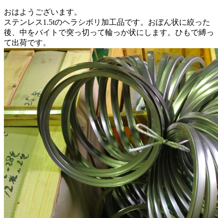
おはようございます。
ステンレス1.5tのヘラシボリ加工品です。おぼん状に絞った
後、中をバイトで突っ切って輪っか状にします。ひもで縛っ
て出荷です。