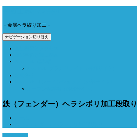
今野工業株式会社
－金属ヘラ絞り加工－
ナビゲーション切り替え
会社概要とアクセス
製品事例と加工動画
Now Field 燻製機
Now Field ブランドサイト（外部サイト）
お問合せ
Now Field オンラインショップ（外部サイト）
オーブン燻製機（外部サイト）
鉄（フェンダー）ヘラシボリ加工段取
ホーム
鉄（フェンダー）ヘラシボリ加工段取り
5月 24, 2017