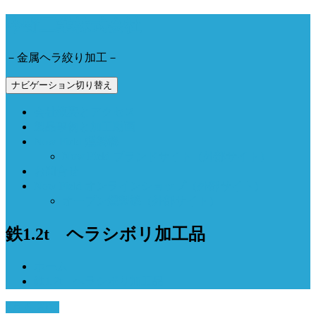
今野工業株式会社
－金属ヘラ絞り加工－
ナビゲーション切り替え
会社概要とアクセス
製品事例と加工動画
Now Field 燻製機
Now Field ブランドサイト（外部サイト）
お問合せ
Now Field オンラインショップ（外部サイト）
オーブン燻製機（外部サイト）
鉄1.2t ヘラシボリ加工品
ホーム
鉄1.2t ヘラシボリ加工品
9月 6, 2017