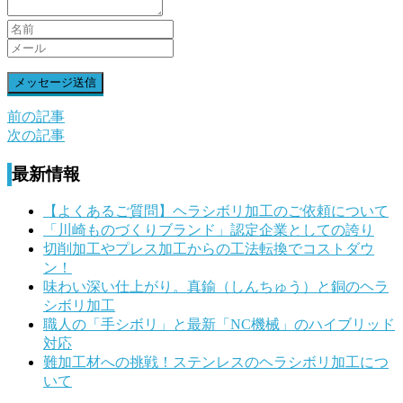
前の記事
前
次の記事
後
最新情報
の
記
【よくあるご質問】ヘラシボリ加工のご依頼について
「川崎ものづくりブランド」認定企業としての誇り
事
切削加工やプレス加工からの工法転換でコストダウ
へ
ン！
味わい深い仕上がり。真鍮（しんちゅう）と銅のヘラ
の
シボリ加工
リ
職人の「手シボリ」と最新「NC機械」のハイブリッド
対応
ン
難加工材への挑戦！ステンレスのヘラシボリ加工につ
ク
いて