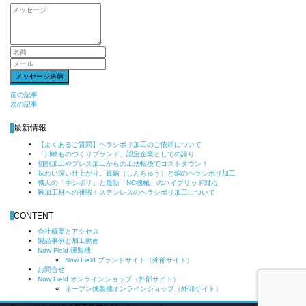
前
前の記事
次の記事
後
の
最新情報
記
【よくあるご質問】ヘラシボリ加工のご依頼について
事
「川崎ものづくりブランド」認定企業としての誇り
へ
切削加工やプレス加工からの工法転換でコストダウン！
の
味わい深い仕上がり。真鍮（しんちゅう）と銅のヘラシボリ加工
職人の「手シボリ」と最新「NC機械」のハイブリッド対応
リ
難加工材への挑戦！ステンレスのヘラシボリ加工について
ン
ク
CONTENT
会社概要とアクセス
製品事例と加工動画
Now Field 燻製機
Now Field ブランドサイト（外部サイト）
お問合せ
Now Field オンラインショップ（外部サイト）
オーブン燻製機オンラインショップ（外部サイト）