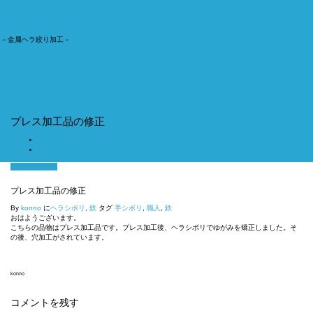
今野工業株式会社
－金属ヘラ絞り加工－
ナ
ビ
ゲ
ー
シ
ョ
プレス加工品の修正
ン
切
ホーム
り
プレス加工品の修正
替
え
10月 12, 2017
プレス加工品の修正
By
konno
に
ヘラシボリ
,
鉄
タグ
手シボリ
,
職人
,
鉄
おはようございます。
こちらの品物はプレス加工品です。プレス加工後、ヘラシボリでゆがみを矯正しました。そ
の後、穴加工がされています。
konno
コメントを残す