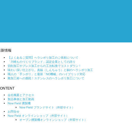
画
Now Field 燻製機
お問合せ
Now Field オンラインショップ（外部サイト）
最新情報
【よくあるご質問】ヘラシボリ加工のご依頼について
「川崎ものづくりブランド」認定企業としての誇り
切削加工やプレス加工からの工法転換でコストダウン！
味わい深い仕上がり。真鍮（しんちゅう）と銅のヘラシボリ加工
職人の「手シボリ」と最新「NC機械」のハイブリッド対応
難加工材への挑戦！ステンレスのヘラシボリ加工について
ONTENT
会社概要とアクセス
製品事例と加工動画
Now Field 燻製機
Now Field ブランドサイト（外部サイト）
お問合せ
Now Field オンラインショップ（外部サイト）
オーブン燻製機オンラインショップ（外部サイト）