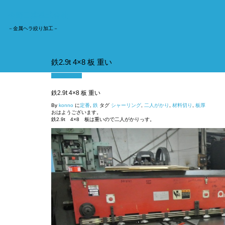
今野工業株式会社
－金属ヘラ絞り加工－
鉄2.9t 4×8 板 重い
3月 30, 2018
鉄2.9t 4×8 板 重い
By
konno
に
定番
,
鉄
タグ
シャーリング
,
二人がかり
,
材料切り
,
板厚
おはようございます。
鉄2.9t 4×8 板は重いので二人がかりっす。