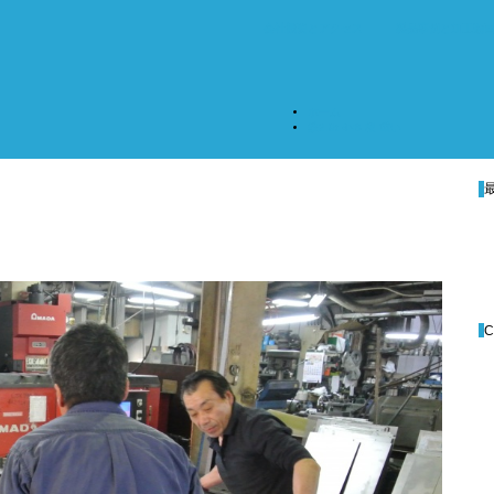
会社概要とアクセス
製品事例と加工動
ホーム
鉄2.9t 4×8 板 重い
C