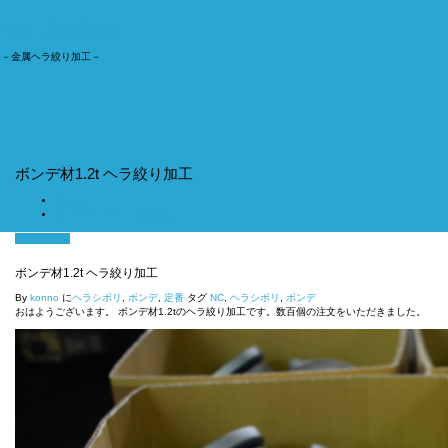
今野工業株式会社
－金属ヘラ絞り加工－
ナ
ビ
ゲ
ー
シ
ョ
ボンデ材1.2t ヘラ絞り加工
ン
切
ホーム
り
ボンデ材1.2t ヘラ絞り加工
替
え
8月 3, 2018
ボンデ材1.2t ヘラ絞り加工
By
konno
に
ヘラシボリ
,
ボンデ
,
定番
タグ
NC
,
ヘラシボリ
,
ボンデ
おはようございます。 ボンデ材1.2tのヘラ絞り加工です。数百個の注文をいただきました。