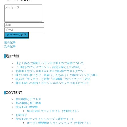
前
前の記事
次の記事
後
の
最新情報
記
【よくあるご質問】ヘラシボリ加工のご依頼について
事
「川崎ものづくりブランド」認定企業としての誇り
へ
切削加工やプレス加工からの工法転換でコストダウン！
の
味わい深い仕上がり。真鍮（しんちゅう）と銅のヘラシボリ加工
職人の「手シボリ」と最新「NC機械」のハイブリッド対応
リ
難加工材への挑戦！ステンレスのヘラシボリ加工について
ン
ク
CONTENT
会社概要とアクセス
製品事例と加工動画
Now Field 燻製機
Now Field ブランドサイト（外部サイト）
お問合せ
Now Field オンラインショップ（外部サイト）
オーブン燻製機オンラインショップ（外部サイト）