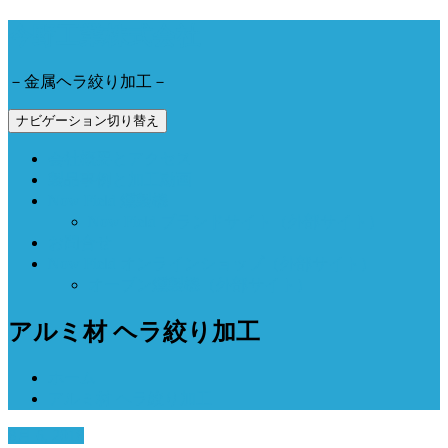
今野工業株式会社
－金属ヘラ絞り加工－
ナビゲーション切り替え
会社概要とアクセス
製品事例と加工動画
Now Field 燻製機
Now Field ブランドサイト（外部サイト）
お問合せ
Now Field オンラインショップ（外部サイト）
オーブン燻製機（外部サイト）
アルミ材 ヘラ絞り加工
ホーム
アルミ材 ヘラ絞り加工
8月 6, 2018