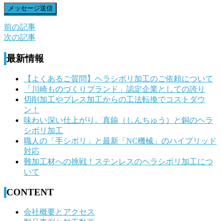
前の記事
前
次の記事
後
最新情報
の
記
【よくあるご質問】ヘラシボリ加工のご依頼について
「川崎ものづくりブランド」認定企業としての誇り
事
切削加工やプレス加工からの工法転換でコストダウ
へ
ン！
味わい深い仕上がり。真鍮（しんちゅう）と銅のヘラ
の
シボリ加工
リ
職人の「手シボリ」と最新「NC機械」のハイブリッド
対応
ン
難加工材への挑戦！ステンレスのヘラシボリ加工につ
ク
いて
CONTENT
会社概要とアクセス