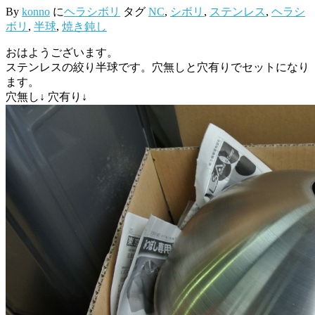
By
konno
に
ヘラシボリ
タグ
NC
,
シボリ
,
ステンレス
,
ヘラシ
ボリ
,
半球
,
焼き鈍し
おはようございます。
ステンレスの絞り半球です。穴無しと穴有りでセットになり
ます。
穴無し↓
穴有り↓