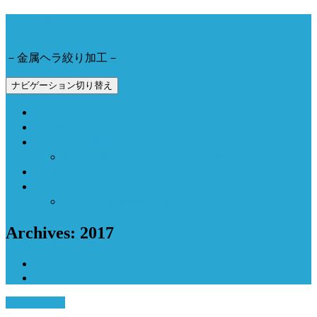
今野工業株式会社
－金属ヘラ絞り加工－
ナビゲーション切り替え
会社概要とアクセス
製品事例と加工動画
Now Field 燻製機
Now Field ブランドサイト（外部サイト）
お問合せ
Now Field オンラインショップ（外部サイト）
オーブン燻製機（外部サイト）
Archives: 2017
ホーム
2017
4月 13, 2017