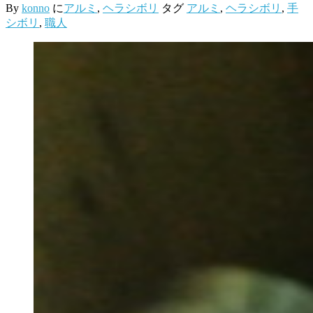
By
konno
に
アルミ
,
ヘラシボリ
タグ
アルミ
,
ヘラシボリ
,
手
シボリ
,
職人