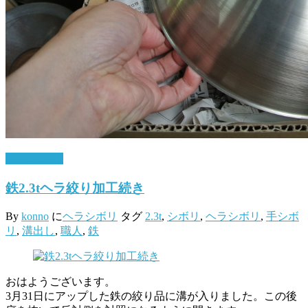
4月 10, 2017
鉄2.3tヘラ絞り加工続き
By
konno
に
ヘラシボリ
タグ
2.3t
,
シボリ
,
ヘラシボリ
,
手シボ
リ
,
溝出し
,
職人
,
鉄
おはようございます。
3月31日にアップした鉄の絞り品に溝が入りました。この後