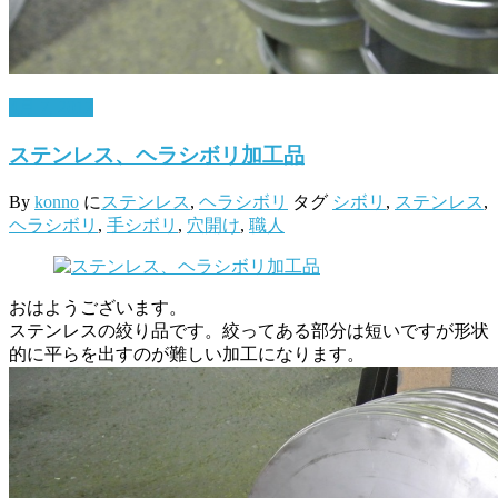
4月 7, 2017
ステンレス、ヘラシボリ加工品
By
konno
に
ステンレス
,
ヘラシボリ
タグ
シボリ
,
ステンレス
,
ヘラシボリ
,
手シボリ
,
穴開け
,
職人
おはようございます。
ステンレスの絞り品です。絞ってある部分は短いですが形状
的に平らを出すのが難しい加工になります。