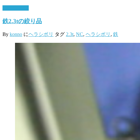
3月 31, 2017
鉄2.3tの絞り品
By
konno
に
ヘラシボリ
タグ
2.3t
,
NC
,
ヘラシボリ
,
鉄