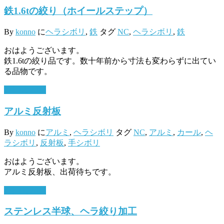
鉄1.6tの絞り（ホイールステップ）
By
konno
に
ヘラシボリ
,
鉄
タグ
NC
,
ヘラシボリ
,
鉄
おはようございます。
鉄1.6tの絞り品です。数十年前から寸法も変わらずに出てい
る品物です。
4月 12, 2017
アルミ反射板
By
konno
に
アルミ
,
ヘラシボリ
タグ
NC
,
アルミ
,
カール
,
ヘ
ラシボリ
,
反射板
,
手シボリ
おはようございます。
アルミ反射板、出荷待ちです。
4月 11, 2017
ステンレス半球、ヘラ絞り加工