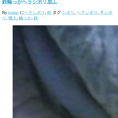
鉄輪っかヘラシボリ加工
By
konno
に
ヘラシボリ
,
鉄
タグ
シボリ
,
ヘラシボリ
,
手シボ
リ
,
職人
,
輪っか
,
鉄