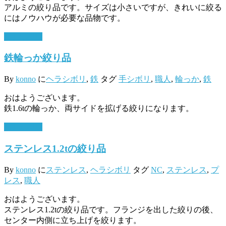
アルミの絞り品です。サイズは小さいですが、きれいに絞る
にはノウハウが必要な品物です。
4月 4, 2017
鉄輪っか絞り品
By
konno
に
ヘラシボリ
,
鉄
タグ
手シボリ
,
職人
,
輪っか
,
鉄
おはようございます。
鉄1.6tの輪っか、両サイドを拡げる絞りになります。
4月 3, 2017
ステンレス1.2tの絞り品
By
konno
に
ステンレス
,
ヘラシボリ
タグ
NC
,
ステンレス
,
プ
レス
,
職人
おはようございます。
ステンレス1.2tの絞り品です。フランジを出した絞りの後、
センター内側に立ち上げを絞ります。