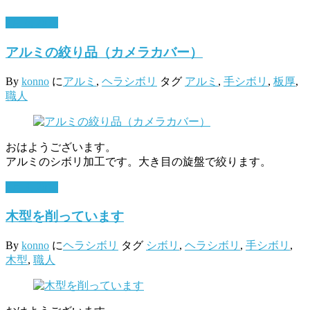
2月 6, 2017
アルミの絞り品（カメラカバー）
By
konno
に
アルミ
,
ヘラシボリ
タグ
アルミ
,
手シボリ
,
板厚
,
職人
おはようございます。
アルミのシボリ加工です。大き目の旋盤で絞ります。
2月 3, 2017
木型を削っています
By
konno
に
ヘラシボリ
タグ
シボリ
,
ヘラシボリ
,
手シボリ
,
木型
,
職人