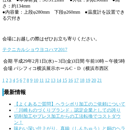
さ：約134mm
●内容量：上段φ280mm 下段φ260mm ●温度計を設置でき
る穴付き
会場にお越しの際はぜひお立ち寄りください。
テクニカルショウヨコハマ2017
会期
平成29年2月1日(水)～3日(金)3日間 午前10時～午後5時
会場
パシフィコ横浜展示ホールC・D（横浜市西区
1
2
3
4
5
6
7
8
9
10
11
12
13
14
15
16
17
18
19
20
21
最新情報
【よくあるご質問】ヘラシボリ加工のご依頼について
「川崎ものづくりブランド」認定企業としての誇り
切削加工やプレス加工からの工法転換でコストダウ
ン！
味わい深い仕上がり。真鍮（しんちゅう）と銅のヘラ