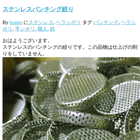
ステンレスパンチング絞り
By
konno
に
ステンレス
,
ヘラシボリ
タグ
パンチング
,
ヘラシ
ボリ
,
手シボリ
,
職人
,
鉄
おはようございます。
ステンレスのパンチングの絞りです。この品物は仕上げの削
りをしていません。