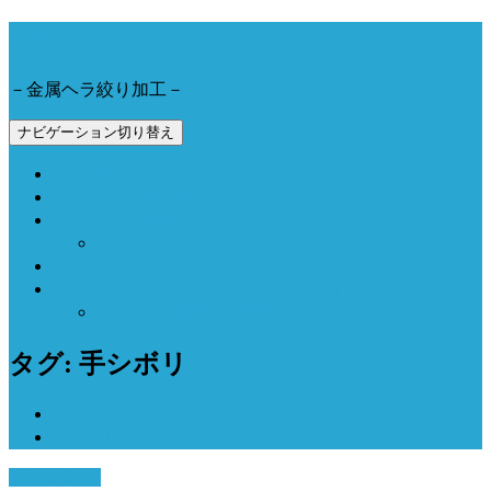
今野工業株式会社
－金属ヘラ絞り加工－
ナビゲーション切り替え
会社概要とアクセス
製品事例と加工動画
Now Field 燻製機
Now Field ブランドサイト（外部サイト）
お問合せ
Now Field オンラインショップ（外部サイト）
オーブン燻製機（外部サイト）
タグ: 手シボリ
ホーム
ステンレスパンチング絞り
3月 10, 2017