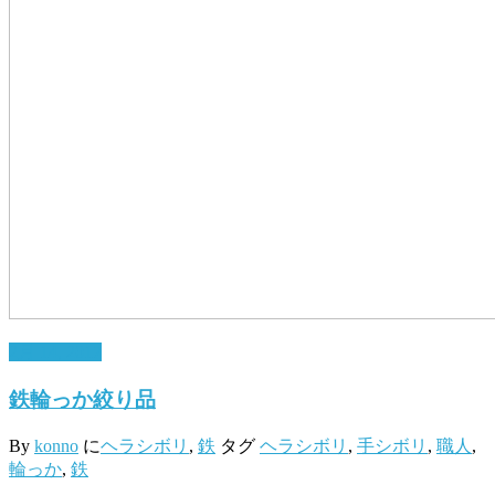
2月 14, 2017
鉄輪っか絞り品
By
konno
に
ヘラシボリ
,
鉄
タグ
ヘラシボリ
,
手シボリ
,
職人
,
輪っか
,
鉄