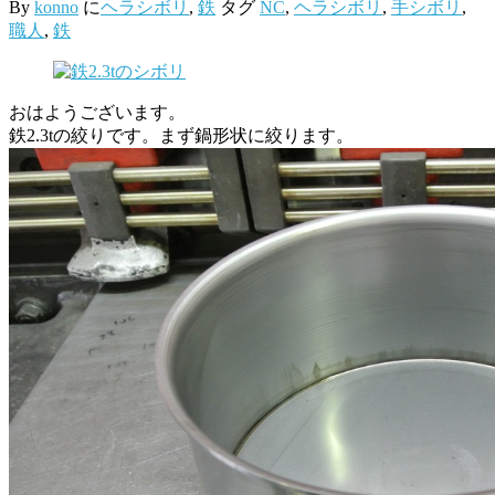
By
konno
に
ヘラシボリ
,
鉄
タグ
NC
,
ヘラシボリ
,
手シボリ
,
職人
,
鉄
おはようございます。
鉄2.3tの絞りです。まず鍋形状に絞ります。