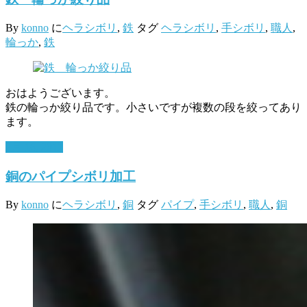
By
konno
に
ヘラシボリ
,
鉄
タグ
ヘラシボリ
,
手シボリ
,
職人
,
輪っか
,
鉄
おはようございます。
鉄の輪っか絞り品です。小さいですが複数の段を絞ってあり
ます。
2月 16, 2017
銅のパイプシボリ加工
By
konno
に
ヘラシボリ
,
銅
タグ
パイプ
,
手シボリ
,
職人
,
銅