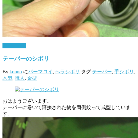
2月 8, 2017
テーパーのシボリ
By
konno
に
パーマロイ
,
ヘラシボリ
タグ
テーパー
,
手シボリ
,
木型
,
職人
,
金型
おはようございます。
テーパーに巻いて溶接された物を両側絞って成型していま
す。