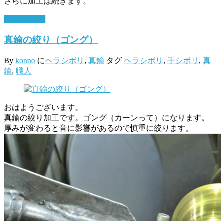
さらに加工は続きます。
2月 21, 2017
真鍮の絞り（ゴング）
By
konno
に
ヘラシボリ
,
真鍮
タグ
ヘラシボリ
,
手シボリ
,
真
鍮
,
職人
おはようございます。
真鍮の絞り加工です。ゴング（カーンって）になります。
厚みが変わると音に影響があるので慎重に絞ります。