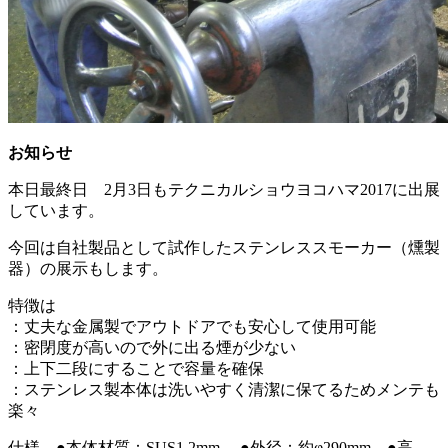
お知らせ
本日最終日 2月3日もテクニカルショウヨコハマ2017に出展
しています。
今回は自社製品として試作したステンレススモーカー（燻製
器）の展示もします。
特徴は
：丈夫な金属製でアウトドアでも安心して使用可能
：密閉度が高いので外に出る煙が少ない
：上下二段にすることで容量を確保
：ステンレス製本体は洗いやすく清潔に保てるためメンテも
楽々
仕様 ●本体材質：SUS1.2mm ●外径：約φ290mm ●高