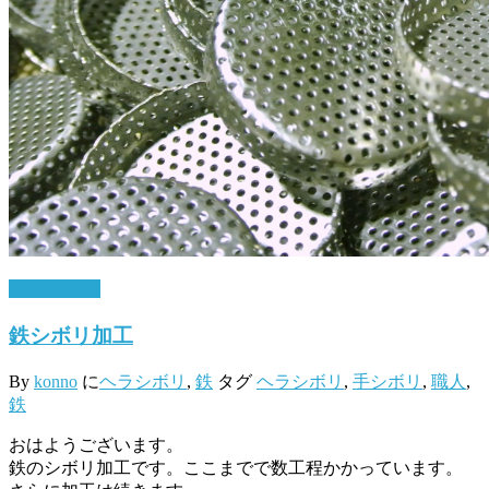
2月 27, 2017
鉄シボリ加工
By
konno
に
ヘラシボリ
,
鉄
タグ
ヘラシボリ
,
手シボリ
,
職人
,
鉄
おはようございます。
鉄のシボリ加工です。ここまでで数工程かかっています。