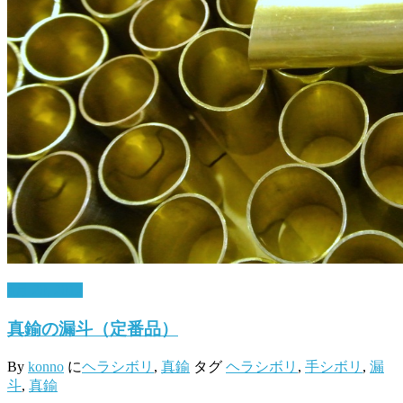
4月 20, 2017
真鍮の漏斗（定番品）
By
konno
に
ヘラシボリ
,
真鍮
タグ
ヘラシボリ
,
手シボリ
,
漏
斗
,
真鍮