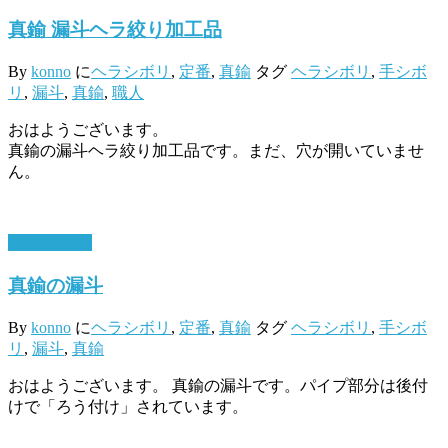
真鍮 漏斗ヘラ絞り加工品
By
konno
に
ヘラシボリ
,
定番
,
真鍮
タグ
ヘラシボリ
,
手シボ
リ
,
漏斗
,
真鍮
,
職人
おはようございます。
真鍮の漏斗ヘラ絞り加工品です。まだ、穴が開いていませ
ん。
7月 18, 2018
真鍮の漏斗
By
konno
に
ヘラシボリ
,
定番
,
真鍮
タグ
ヘラシボリ
,
手シボ
リ
,
漏斗
,
真鍮
おはようございます。 真鍮の漏斗です。パイプ部分は後付
けで「ろう付け」されています。