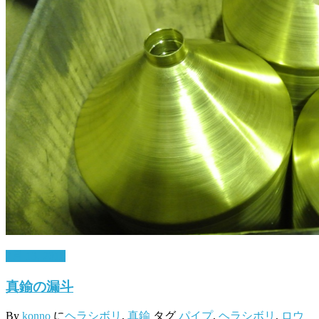
2月 13, 2018
真鍮の漏斗
By
konno
に
ヘラシボリ
,
真鍮
タグ
パイプ
,
ヘラシボリ
,
ロウ