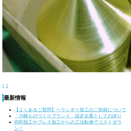
1
2
最新情報
【よくあるご質問】ヘラシボリ加工のご依頼について
「川崎ものづくりブランド」認定企業としての誇り
切削加工やプレス加工からの工法転換でコストダウ
ン！