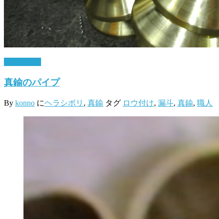
9月 5, 2017
真鍮のパイプ
By
konno
に
ヘラシボリ
,
真鍮
タグ
ロウ付け
,
漏斗
,
真鍮
,
職人