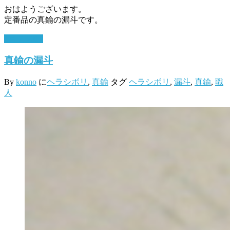
おはようございます。
定番品の真鍮の漏斗です。
3月 7, 2017
真鍮の漏斗
By
konno
に
ヘラシボリ
,
真鍮
タグ
ヘラシボリ
,
漏斗
,
真鍮
,
職
人