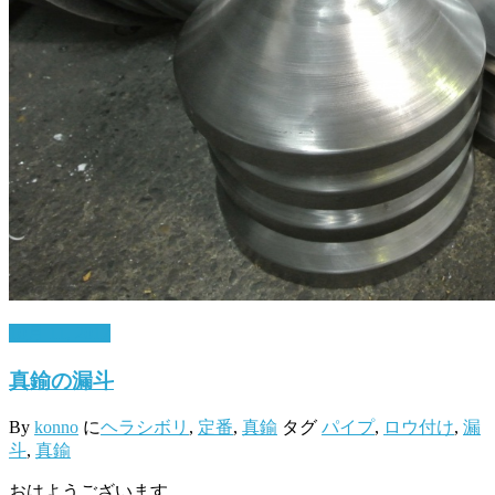
10月 11, 2017
真鍮の漏斗
By
konno
に
ヘラシボリ
,
定番
,
真鍮
タグ
パイプ
,
ロウ付け
,
漏
斗
,
真鍮
おはようございます。