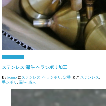
11月 13, 2017
ステンレス 漏斗 ヘラシボリ加工
By
konno
に
ステンレス
,
ヘラシボリ
,
定番
タグ
ステンレス
,
手シボリ
,
漏斗
,
職人