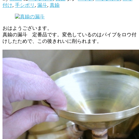
付け
,
手シボリ
,
漏斗
,
真鍮
おはようございます。
真鍮の漏斗 定番品です。変色しているのはパイプをロウ付
けしたためで、この後きれいに削られます。