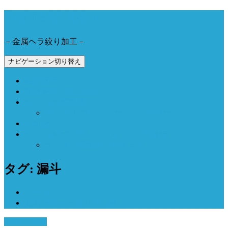
今野工業株式会社
－金属ヘラ絞り加工－
ナビゲーション切り替え
会社概要とアクセス
製品事例と加工動画
Now Field 燻製機
Now Field ブランドサイト（外部サイト）
お問合せ
Now Field オンラインショップ（外部サイト）
オーブン燻製機（外部サイト）
タグ: 漏斗
ホーム
真鍮 漏斗ヘラ絞り加工品
10月 5, 2018