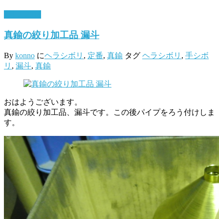
7月 2, 2018
真鍮の絞り加工品 漏斗
By
konno
に
ヘラシボリ
,
定番
,
真鍮
タグ
ヘラシボリ
,
手シボ
リ
,
漏斗
,
真鍮
おはようございます。
真鍮の絞り加工品、漏斗です。この後パイプをろう付けしま
す。