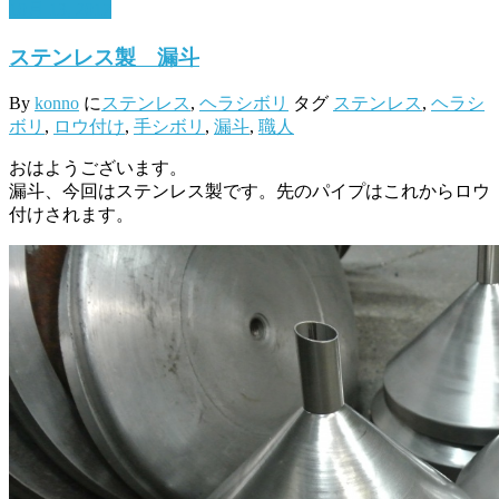
10月 13, 2017
ステンレス製 漏斗
By
konno
に
ステンレス
,
ヘラシボリ
タグ
ステンレス
,
ヘラシ
ボリ
,
ロウ付け
,
手シボリ
,
漏斗
,
職人
おはようございます。
漏斗、今回はステンレス製です。先のパイプはこれからロウ
付けされます。