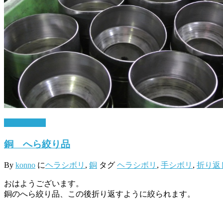
5月 30, 2018
銅 へら絞り品
By
konno
に
ヘラシボリ
,
銅
タグ
ヘラシボリ
,
手シボリ
,
折り返
おはようございます。
銅のへら絞り品、この後折り返すように絞られます。