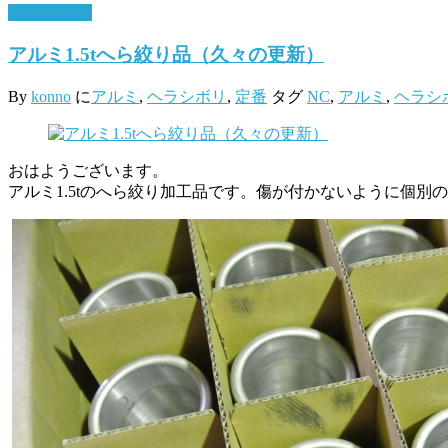
5月 28, 2018
アルミ1.5tへら絞り品（久々の更新）
By
konno
に
アルミ
,
ヘラシボリ
,
定番
タグ
NC
,
アルミ
,
ヘラシ
おはようございます。
アルミ1.5tのへら絞り加工品です。傷が付かないように個別