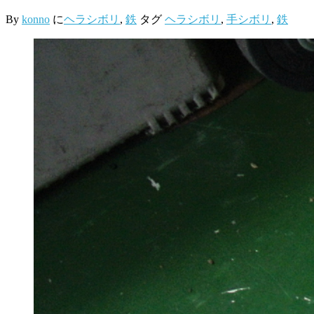
By
konno
に
ヘラシボリ
,
鉄
タグ
ヘラシボリ
,
手シボリ
,
鉄