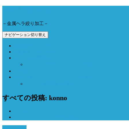
今野工業株式会社
－金属ヘラ絞り加工－
ナビゲーション切り替え
会社概要とアクセス
製品事例と加工動画
Now Field 燻製機
Now Field ブランドサイト（外部サイト）
お問合せ
Now Field オンラインショップ（外部サイト）
オーブン燻製機（外部サイト）
すべての投稿: konno
ホーム
ステンレス1.0t へら絞り加工品
5月 31, 2018