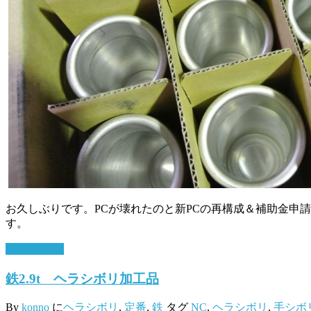
お久しぶりです。PCが壊れたのと新PCの再構成＆補助金申
す。
4月 11, 2018
鉄2.9t ヘラシボリ加工品
By
konno
に
ヘラシボリ
,
定番
,
鉄
タグ
NC
,
ヘラシボリ
,
手シボ