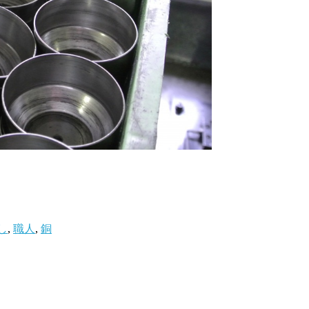
し
,
職人
,
銅