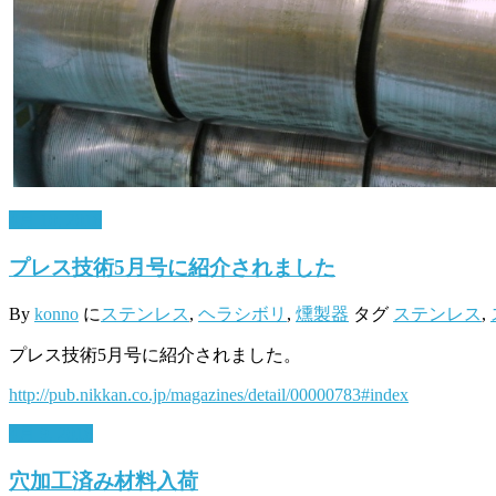
4月 10, 2018
プレス技術5月号に紹介されました
By
konno
に
ステンレス
,
ヘラシボリ
,
燻製器
タグ
ステンレス
,
プレス技術5月号に紹介されました。
http://pub.nikkan.co.jp/magazines/detail/00000783#index
4月 9, 2018
穴加工済み材料入荷