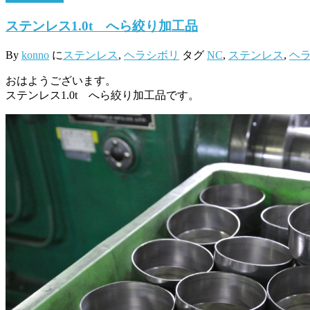
ステンレス1.0t へら絞り加工品
By
konno
に
ステンレス
,
ヘラシボリ
タグ
NC
,
ステンレス
,
ヘ
おはようございます。
ステンレス1.0t へら絞り加工品です。