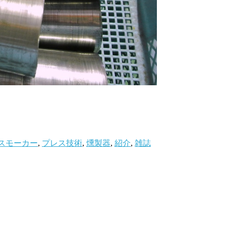
スモーカー
,
プレス技術
,
燻製器
,
紹介
,
雑誌