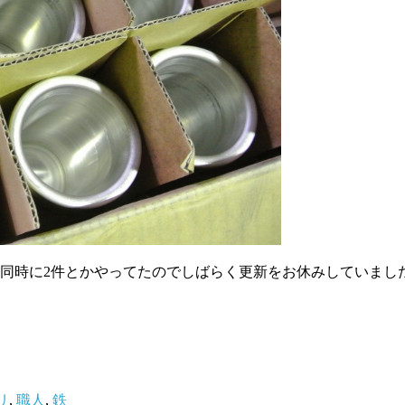
請同時に2件とかやってたのでしばらく更新をお休みしていま
リ
,
職人
,
鉄