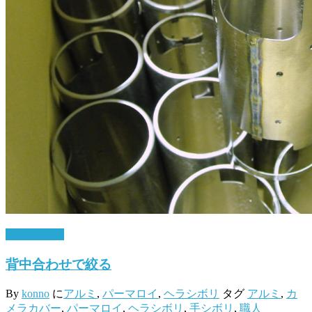
12月 5, 2016
背中合わせで絞る
By
konno
に
アルミ
,
パーマロイ
,
ヘラシボリ
タグ
アルミ
,
カ
メラカバー
,
パーマロイ
,
ヘラシボリ
,
手シボリ
,
職人