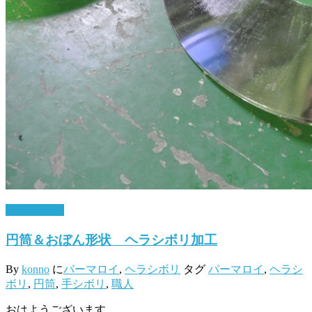
6月 21, 2017
円筒＆おぼん形状 ヘラシボリ加工
By
konno
に
パーマロイ
,
ヘラシボリ
タグ
パーマロイ
,
ヘラシ
ボリ
,
円筒
,
手シボリ
,
職人
おはようございます。