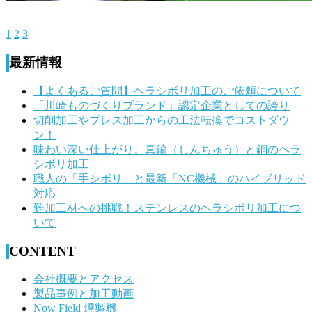
1
2
3
最新情報
【よくあるご質問】ヘラシボリ加工のご依頼について
「川崎ものづくりブランド」認定企業としての誇り
切削加工やプレス加工からの工法転換でコストダウ
ン！
味わい深い仕上がり。真鍮（しんちゅう）と銅のヘラ
シボリ加工
職人の「手シボリ」と最新「NC機械」のハイブリッド
対応
難加工材への挑戦！ステンレスのヘラシボリ加工につ
いて
CONTENT
会社概要とアクセス
製品事例と加工動画
Now Field 燻製機