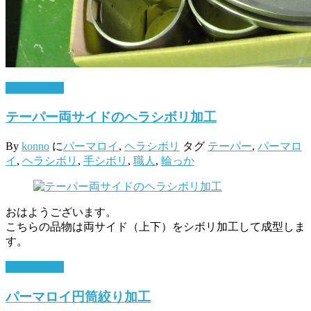
5月 30, 2017
テーパー両サイドのヘラシボリ加工
By
konno
に
パーマロイ
,
ヘラシボリ
タグ
テーパー
,
パーマロ
イ
,
ヘラシボリ
,
手シボリ
,
職人
,
輪っか
おはようございます。
こちらの品物は両サイド（上下）をシボリ加工して成型しま
す。
4月 18, 2017
パーマロイ円筒絞り加工