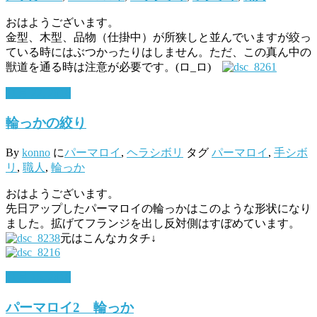
おはようございます。
金型、木型、品物（仕掛中）が所狭しと並んでいますが絞っ
ている時にはぶつかったりはしません。ただ、この真ん中の
獣道を通る時は注意が必要です。(ロ_ロ)ゞ
11月 22, 2016
輪っかの絞り
By
konno
に
パーマロイ
,
ヘラシボリ
タグ
パーマロイ
,
手シボ
リ
,
職人
,
輪っか
おはようございます。
先日アップしたパーマロイの輪っかはこのような形状になり
ました。拡げてフランジを出し反対側はすぼめています。
元はこんなカタチ↓
11月 15, 2016
パーマロイ2 輪っか