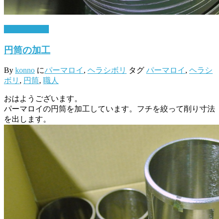
12月 27, 2016
円筒の加工
By
konno
に
パーマロイ
,
ヘラシボリ
タグ
パーマロイ
,
ヘラシ
ボリ
,
円筒
,
職人
おはようございます。
パーマロイの円筒を加工しています。フチを絞って削り寸法
を出します。