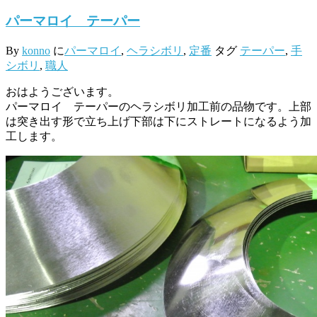
パーマロイ テーパー
By
konno
に
パーマロイ
,
ヘラシボリ
,
定番
タグ
テーパー
,
手
シボリ
,
職人
おはようございます。
パーマロイ テーパーのヘラシボリ加工前の品物です。上部
は突き出す形で立ち上げ下部は下にストレートになるよう加
工します。