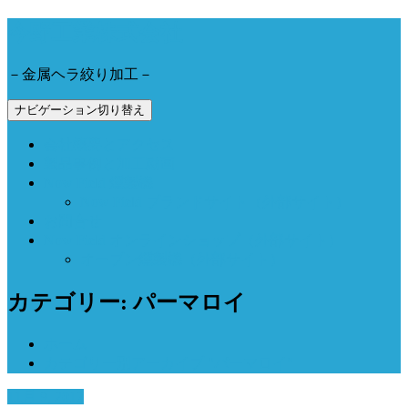
今野工業株式会社
－金属ヘラ絞り加工－
ナビゲーション切り替え
会社概要とアクセス
製品事例と加工動画
Now Field 燻製機
Now Field ブランドサイト（外部サイト）
お問合せ
Now Field オンラインショップ（外部サイト）
オーブン燻製機（外部サイト）
カテゴリー: パーマロイ
ホーム
カテゴリー別アーカイブ "パーマロイ"
11月 9, 2017