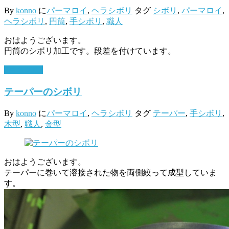
By
konno
に
パーマロイ
,
ヘラシボリ
タグ
シボリ
,
パーマロイ
,
ヘラシボリ
,
円筒
,
手シボリ
,
職人
おはようございます。
円筒のシボリ加工です。段差を付けています。
2月 8, 2017
テーパーのシボリ
By
konno
に
パーマロイ
,
ヘラシボリ
タグ
テーパー
,
手シボリ
,
木型
,
職人
,
金型
おはようございます。
テーパーに巻いて溶接された物を両側絞って成型していま
す。