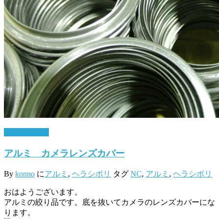
11月 10, 2016
アルミ カメラレンズカバー
By
konno
に
アルミ
,
ヘラシボリ
タグ
NC
,
アルミ
,
ヘラシボリ
おはようございます。
アルミの絞り品です。底を抜いてカメラのレンズカバーにな
ります。