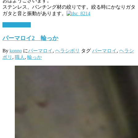
おはようございます。
ステンレス、パンチング材の絞りです。絞る時にかなりガタ
ガタと音と振動があります。
11月 15, 2016
パーマロイ2 輪っか
By
konno
に
パーマロイ
,
ヘラシボリ
タグ
パーマロイ
,
ヘラシ
ボリ
,
職人
,
輪っか