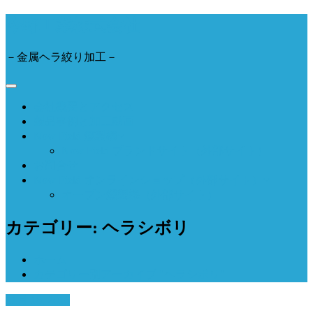
今野工業株式会社
－金属ヘラ絞り加工－
ナ
ビ
会社概要とアクセス
ゲ
製品事例と加工動画
ー
Now Field 燻製機
シ
Now Field ブランドサイト（外部サイト）
ョ
お問合せ
ン
切
Now Field オンラインショップ（外部サイト）
り
オーブン燻製機（外部サイト）
替
え
カテゴリー: ヘラシボリ
ホーム
カテゴリー別アーカイブ "ヘラシボリ"
11月 18, 2016