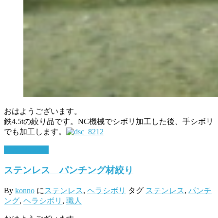
おはようございます。
鉄4.5tの絞り品です。NC機械でシボリ加工した後、手シボリ
でも加工します。
11月 16, 2016
ステンレス パンチング材絞り
By
konno
に
ステンレス
,
ヘラシボリ
タグ
ステンレス
,
パンチ
ング
,
ヘラシボリ
,
職人