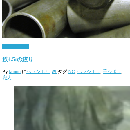
11月 17, 2016
鉄4.5tの絞り
By
konno
に
ヘラシボリ
,
鉄
タグ
NC
,
ヘラシボリ
,
手シボリ
,
職人