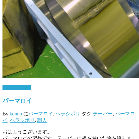
11月 14, 2016
パーマロイ
By
konno
に
パーマロイ
,
ヘラシボリ
タグ
テーパー
,
パーマロ
イ
,
ヘラシボリ
,
職人
おはようございます。
パーマロイの製品です。テーパーに板を巻いた物を絞りま