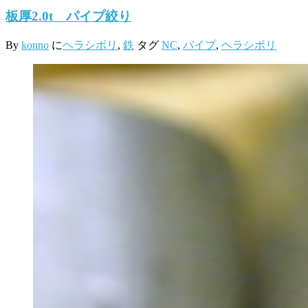
板厚2.0t パイプ絞り
By
konno
に
ヘラシボリ
,
鉄
タグ
NC
,
パイプ
,
ヘラシボリ