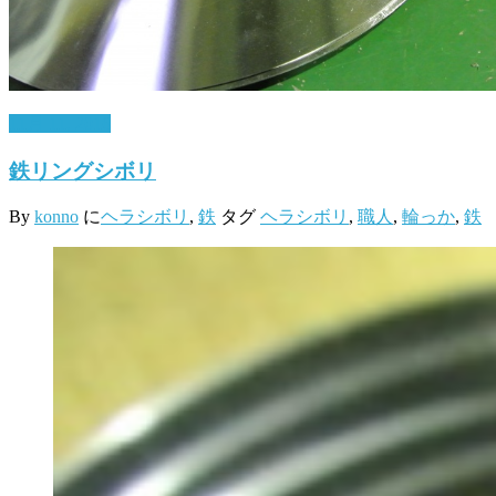
11月 11, 2016
鉄リングシボリ
By
konno
に
ヘラシボリ
,
鉄
タグ
ヘラシボリ
,
職人
,
輪っか
,
鉄