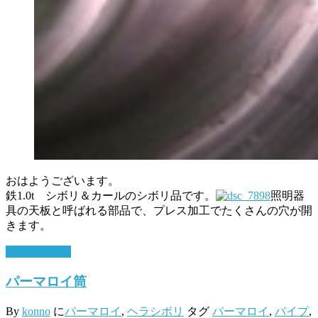
おはようございます。
鉄1.0t シボリ＆カールのシボリ品です。
照明器
具の天板と呼ばれる部品で、プレス加工でたくさんの穴が開
きます。
10月 11, 2016
パーマロイ筒
By
konno
に
パーマロイ
,
ヘラシボリ
タグ
パーマロイ
,
パイプ
,