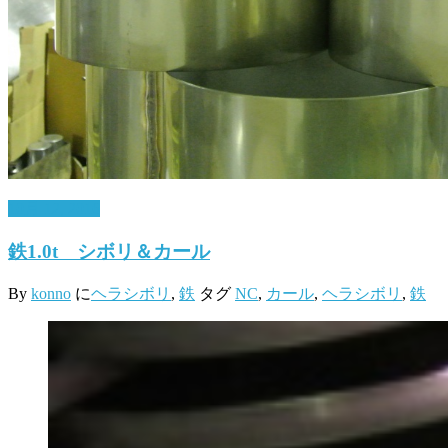
10月 12, 2016
鉄1.0t シボリ＆カール
By
konno
に
ヘラシボリ
,
鉄
タグ
NC
,
カール
,
ヘラシボリ
,
鉄