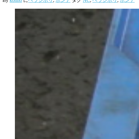
By
konno
に
ヘラシボリ
,
ボンデ
タグ
NC
,
ヘラシボリ
,
ボンデ