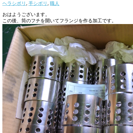
ヘラシボリ
,
手シボリ
,
職人
おはようございます。
この後、筒のフチを開いてフランジを作る加工です。