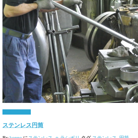
10月 13, 2016
ステンレス円筒
By
konno
に
ステンレス
,
ヘラシボリ
タグ
ステンレス
,
円筒