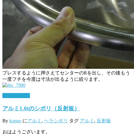
プレスするように押さえてセンターのRを出し、その後もう
一度フチを今度は寸法が出るように絞ります。
10月 17, 2016
アルミ1.0tのシボリ（反射板）
By
konno
に
アルミ
,
ヘラシボリ
タグ
アルミ
,
反射板
おはようございます。