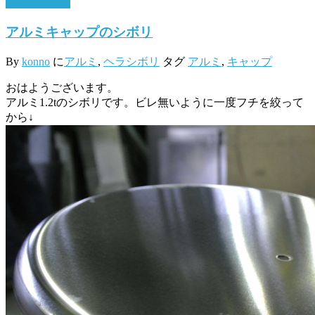
10月 18, 2016
アルミキャップのシボリ
By
konno
に
アルミ
,
ヘラシボリ
タグ
アルミ
,
キャップ
おはようございます。
アルミ1.2tのシボリです。ビレ無いように一度フチを絞って
から↓