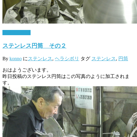
10月 14, 2016
ステンレス円筒 その２
By
konno
に
ステンレス
,
ヘラシボリ
タグ
ステンレス
,
円筒
おはようございます。
昨日投稿のステンレス円筒はこの写真のように加工されま
す。