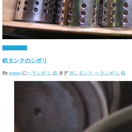
10月 7, 2016
鉄タンクのシボリ
By
konno
に
ヘラシボリ
,
鉄
タグ
NC
,
タンク
,
ヘラシボリ
,
鉄