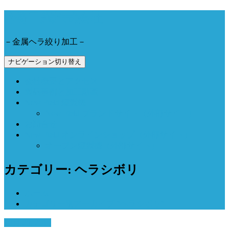
今野工業株式会社
－金属ヘラ絞り加工－
ナビゲーション切り替え
会社概要とアクセス
製品事例と加工動画
Now Field 燻製機
Now Field ブランドサイト（外部サイト）
お問合せ
Now Field オンラインショップ（外部サイト）
オーブン燻製機（外部サイト）
カテゴリー: ヘラシボリ
ホーム
カテゴリー別アーカイブ "ヘラシボリ"
10月 20, 2016